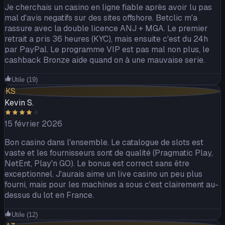
Je cherchais un casino en ligne fiable après avoir lu pas
mal d'avis negatifs sur des sites offshore. Betclic m'a
rassure avec la double licence ANJ + MGA. Le premier
retrait a pris 36 heures (KYC), mais ensuite c'est du 24h
par PayPal. Le programme VIP est pas mal non plus, le
cashback Bronze aide quand on à une mauvaise serie.
Utile (
19
)
KS
Kevin S.
15 février 2026
Bon casino dans l'ensemble. Le catalogue de slots est
vaste et les fournisseurs sont de qualité (Pragmatic Play,
NetEnt, Play'n GO). Le bonus est correct sans être
exceptionnel. J'aurais aime un live casino un peu plus
fourni, mais pour les machines a sous c'est clairement au-
dessus du lot en France.
Utile (
12
)