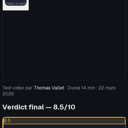
Video a venir
Test video par
Thomas Vallet
· Duree
14 min
·
22 mars
2026
Verdict final — 8.5/10
8.5