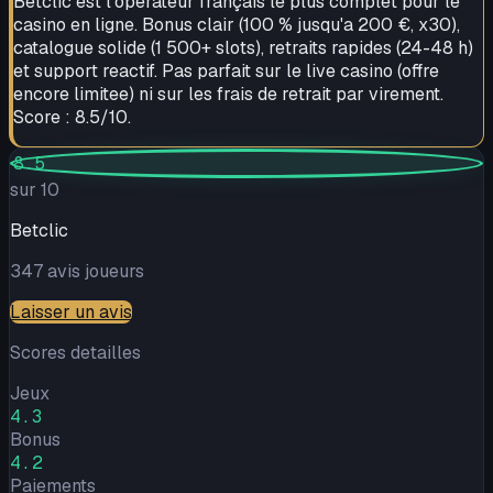
Betclic est l'opérateur français le plus complet pour le
casino en ligne. Bonus clair (100 % jusqu'a 200 €, x30),
catalogue solide (1 500+ slots), retraits rapides (24-48 h)
et support reactif. Pas parfait sur le live casino (offre
encore limitee) ni sur les frais de retrait par virement.
Score : 8.5/10.
8.5
sur 10
Betclic
347
avis joueurs
Laisser un avis
Scores detailles
Jeux
4.3
Bonus
4.2
Paiements