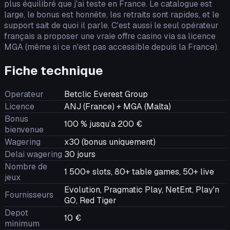
plus équilibré que j'ai teste en France. Le catalogue est
large, le bonus est honnête, les retraits sont rapides, et le
support sait de quoi il parle. C'est aussi le seul opérateur
français a proposer une vraie offre casino via sa licence
MGA (même si ce n'est pas accessible depuis la France).
Fiche technique
Operateur
Betclic Everest Group
Licence
ANJ (France) + MGA (Malta)
Bonus
100 % jusqu’a 200 €
bienvenue
Wagering
x30 (bonus uniquement)
Delai wagering
30 jours
Nombre de
1 500+ slots, 80+ table games, 50+ live
jeux
Evolution, Pragmatic Play, NetEnt, Play'n
Fournisseurs
GO, Red Tiger
Depot
10 €
minimum