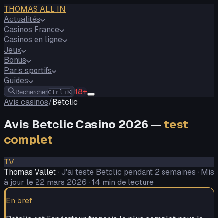
THOMAS ALL IN
Actualités
Casinos France
Casinos en ligne
Jeux
Bonus
Paris sportifs
Guides
18+
Rechercher
Ctrl+K
Avis casinos
/
Betclic
Avis Betclic Casino 2026 —
test
complet
TV
Thomas Vallet
· J'ai teste Betclic pendant 2 semaines · Mis
à jour le 22 mars 2026 · 14 min de lecture
En bref