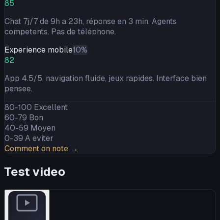
85
Chat 7j/7 de 9h a 23h, réponse en 3 min. Agents
competents. Pas de téléphone.
Experience mobile
10%
82
App 4.5/5, navigation fluide, jeux rapides. Interface bien
pensee.
80
-
100
Excellent
60
-
79
Bon
40
-
59
Moyen
0
-
39
A eviter
Comment on note →
Test video