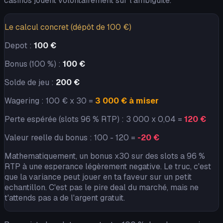
casinos jouent volontairement sur l'ambiguite.
Le calcul concret (dépôt de 100 €)
Depot :
100 €
Bonus (100 %) :
100 €
Solde de jeu :
200 €
Wagering : 100 € x 30 =
3 000 € à miser
Perte espérée (slots 96 % RTP) : 3 000 x 0,04 =
120 €
Valeur reelle du bonus : 100 - 120 =
-20 €
Mathematiquement, un bonus x30 sur des slots a 96 %
RTP à une esperance légèrement negative. Le truc, c'est
que la variance peut jouer en ta faveur sur un petit
echantillon. C'est pas le pire deal du marché, mais ne
t'attends pas a de l'argent gratuit.