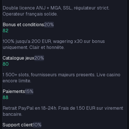
Double licence ANJ + MGA, SSL, régulateur strict.
Operateur français solide.
Bonus et conditions
20%
82
100% jusqu'a 200 EUR, wagering x30 sur bonus
uniquement. Clair et honnête.
Catalogue jeux
20%
80
1 500+ slots, fournisseurs majeurs presents. Live casino
encore limite.
Paiements
15%
88
Retrait PayPal en 18-24h. Frais de 1.50 EUR sur virement
bancaire.
Support client
10%