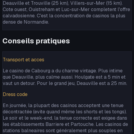
Deauville et Trouville (25 km), Villers-sur-Mer (15 km).
Cote ouest, Ouistreham et Luc-sur-Mer completent l'offre
calvadosienne. C'est la concentration de casinos la plus
dense de Normandie.
Conseils pratiques
Transport et acces
Le casino de Cabourg a du charme vintage. Plus intime
que Deauville, plus calme aussi. Houlgate est a 5 min et
vaut un detour. Pour le grand jeu, Deauville est a 25 min.
Dress code
En journée, la plupart des casinos acceptent une tenue
décontractée (evite quand même les shorts et les tongs).
Le soir et le week-end, la tenue correcte est exigee dans
les établissements Barriere et Partouche. Les casinos de
stations balneaires sont généralement plus souples en