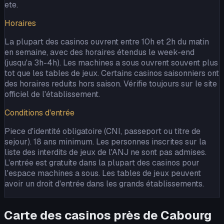
ete.
Horaires
La plupart des casinos ouvrent entre 10h et 2h du matin
en semaine, avec des horaires étendus le week-end
(jusqu'a 3h-4h). Les machines a sous ouvrent souvent plus
tot que les tables de jeux. Certains casinos saisonniers ont
des horaires reduits hors saison. Vérifie toujours sur le site
officiel de l'établissement.
Conditions d'entrée
Piece d'identité obligatoire (CNI, passeport ou titre de
sejour). 18 ans minimum. Les personnes inscrites sur la
liste des interdits de jeux de l'ANJ ne sont pas admises.
L'entrée est gratuite dans la plupart des casinos pour
l'espace machines a sous. Les tables de jeux peuvent
avoir un droit d'entrée dans les grands établissements.
Carte des casinos près de
Cabourg