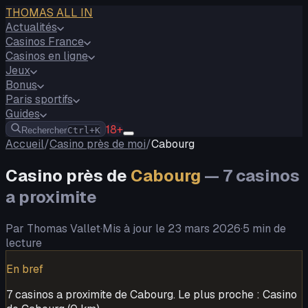
THOMAS ALL IN
Actualités
Casinos France
Casinos en ligne
Jeux
Bonus
Paris sportifs
Guides
18+
Rechercher
Ctrl+K
Accueil
/
Casino près de moi
/
Cabourg
Casino près de
Cabourg
—
7
casino
s
a proximite
Par Thomas Vallet
·
Mis à jour le 23 mars 2026
·
5 min de
lecture
En bref
7
casino
s
a proximite de
Cabourg
. Le plus proche :
Casino