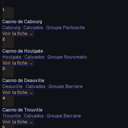
1
Casino de Cabourg
Cabourg
·
Calvados
· Groupe
Partouche
Voir la fiche →
2
Casino de Houlgate
Houlgate
·
Calvados
· Groupe
Novomatic
Voir la fiche →
3
Casino de Deauville
Deauville
·
Calvados
· Groupe
Barriere
Voir la fiche →
4
Casino de Trouville
Trouville
·
Calvados
· Groupe
Barriere
Voir la fiche →
5