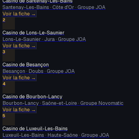
Casino de Santenay-Les-Bains
Santenay-Les-Bains
·
Côte d'Or
· Groupe
JOA
Voir la fiche →
2
Casino de Lons-Le-Saunier
Lons-Le-Saunier
·
Jura
· Groupe
JOA
Voir la fiche →
3
Casino de Besançon
Besançon
·
Doubs
· Groupe
JOA
Voir la fiche →
4
Casino de Bourbon-Lancy
Bourbon-Lancy
·
Saône-et-Loire
· Groupe
Novomatic
Voir la fiche →
5
Casino de Luxeuil-Les-Bains
Luxeuil-Les-Bains
·
Haute-Saône
· Groupe
JOA