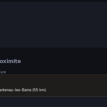
roximite
ture
antenay-les-Bains
(
55 km
).