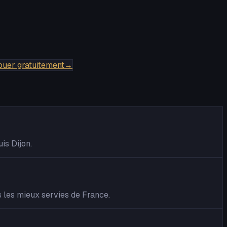
ouer gratuitement
→
is Dijon.
s les mieux servies de France.