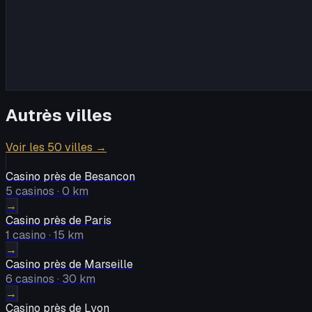
Autrès villes
Voir les 50 villes →
Casino près de
Besancon
5
casino
s
·
0 km
→
Casino près de
Paris
1
casino
·
15 km
→
Casino près de
Marseille
6
casino
s
·
30 km
→
Casino près de
Lyon