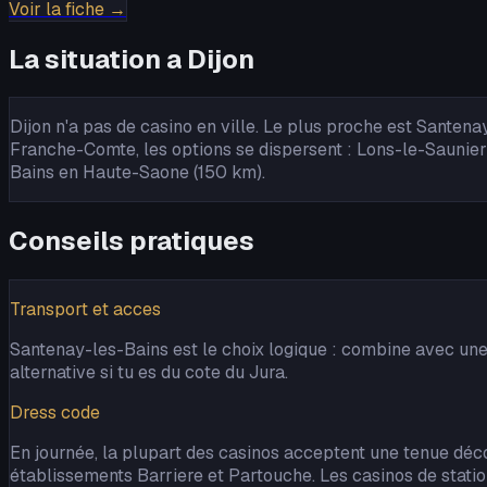
Voir la fiche →
La situation a
Dijon
Dijon n'a pas de casino en ville. Le plus proche est Santen
Franche-Comte, les options se dispersent : Lons-le-Saunie
Bains en Haute-Saone (150 km).
Conseils pratiques
Transport et acces
Santenay-les-Bains est le choix logique : combine avec une 
alternative si tu es du cote du Jura.
Dress code
En journée, la plupart des casinos acceptent une tenue déco
établissements Barriere et Partouche. Les casinos de stati