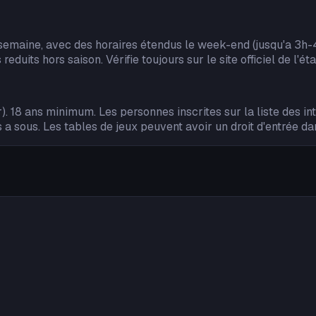
 semaine, avec des horaires étendus le week-end (jusqu'a 3h-
eduits hors saison. Vérifie toujours sur le site officiel de l'é
ur). 18 ans minimum. Les personnes inscrites sur la liste des in
 a sous. Les tables de jeux peuvent avoir un droit d'entrée d