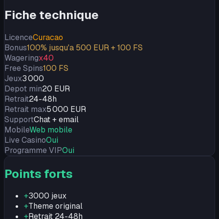
Fiche technique
Licence
Curacao
Bonus
100% jusqu'a 500 EUR + 100 FS
Wagering
x40
Free Spins
100 FS
Jeux
3 000
Depot min
20 EUR
Retrait
24-48h
Retrait max
5 000 EUR
Support
Chat + email
Mobile
Web mobile
Live Casino
Oui
Programme VIP
Oui
Points forts
+
3000 jeux
+
Theme original
+
Retrait 24-48h