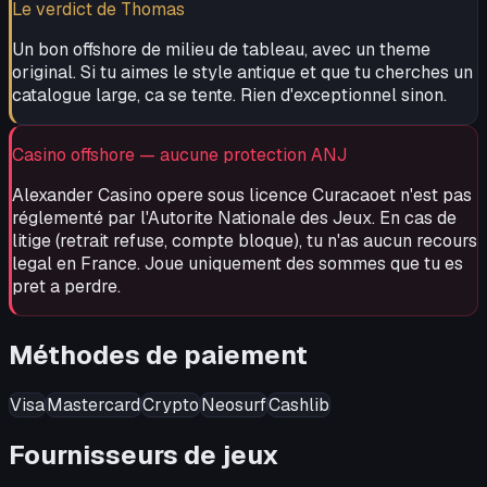
Le verdict de Thomas
Un bon offshore de milieu de tableau, avec un theme
original. Si tu aimes le style antique et que tu cherches un
catalogue large, ca se tente. Rien d'exceptionnel sinon.
Casino offshore — aucune protection ANJ
Alexander Casino
opere sous licence
Curacao
et n'est pas
réglementé par l'Autorite Nationale des Jeux. En cas de
litige (retrait refuse, compte bloque), tu n'as aucun recours
legal en France. Joue uniquement des sommes que tu es
pret a perdre.
Méthodes de paiement
Visa
Mastercard
Crypto
Neosurf
Cashlib
Fournisseurs de jeux