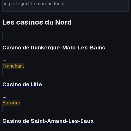
se partagent le marché local.
Les casinos du
Nord
Casino de
Dunkerque-Malo-Les-Bains
→
Tranchant
Casino de
Lille
→
Barriere
Casino de
Saint-Amand-Les-Eaux