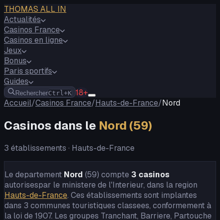
THOMAS ALL IN
Actualités
Casinos France
Casinos en ligne
Jeux
Bonus
Paris sportifs
Guides
18+
Rechercher
Ctrl+K
Accueil
/
Casinos France
/
Hauts-de-France
/
Nord
Casinos dans le
Nord
(
59
)
3
établissement
s
·
Hauts-de-France
Le departement
Nord
(
59
) compte
3
casino
s
autorise
s
par le ministere de l'Interieur, dans la region
Hauts-de-France
.
Ces établissements sont implantes
dans 3 communes touristiques classees, conformement à
la loi de 1907.
Les groupes Tranchant, Barriere, Partouche