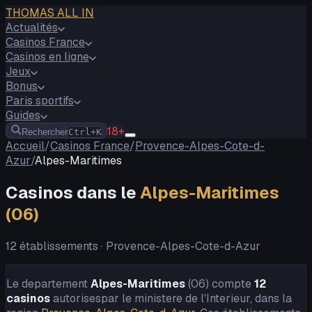
THOMAS ALL IN
Actualités
Casinos France
Casinos en ligne
Jeux
Bonus
Paris sportifs
Guides
18+
Rechercher
Ctrl+K
Accueil
/
Casinos France
/
Provence-Alpes-Cote-d-
Azur
/
Alpes-Maritimes
Casinos dans le
Alpes-Maritimes
(
06
)
12
établissement
s
·
Provence-Alpes-Cote-d-Azur
Le departement
Alpes-Maritimes
(
06
) compte
12
casino
s
autorise
s
par le ministere de l'Interieur, dans la