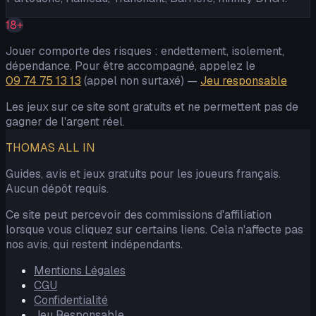
18+
Jouer comporte des risques : endettement, isolement,
dépendance. Pour être accompagné, appelez le
09 74 75 13 13
(appel non surtaxé) —
Jeu responsable
Les jeux sur ce site sont gratuits et ne permettent pas de
gagner de l'argent réel.
THOMAS ALL IN
Guides, avis et jeux gratuits pour les joueurs français.
Aucun dépôt requis.
Ce site peut percevoir des commissions d'affiliation
lorsque vous cliquez sur certains liens. Cela n'affecte pas
nos avis, qui restent indépendants.
Mentions Légales
CGU
Confidentialité
Jeu Responsable