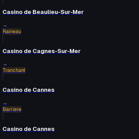
Casino de
Beaulieu-Sur-Mer
→
Raineau
Casino de
Cagnes-Sur-Mer
→
Tranchant
Casino de
Cannes
→
Barriere
Casino de
Cannes