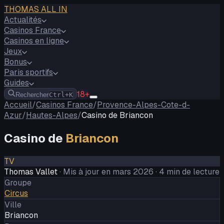
THOMAS ALL IN
Actualités
Casinos France
Casinos en ligne
Jeux
Bonus
Paris sportifs
Guides
18+
Rechercher
Ctrl+K
Accueil
/
Casinos France
/
Provence-Alpes-Cote-d-
Azur
/
Hautes-Alpes
/
Casino de
Briancon
Casino de
Briancon
TV
Thomas Vallet
·
Mis à jour en mars 2026
·
4 min de lecture
Groupe
Circus
Ville
Briancon