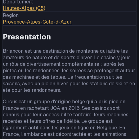
Departement
Hautes-Alpes (05)
Region
Provence-Alpes-Cote-d-Azur
Presentation
Briancon est une destination de montagne qui attire les
amateurs de nature et de sports d'hiver. Le casino y joue
un rôle de divertissement complémentaire : après les
pistes ou les randonnées, les soirées se prolongent autour
des machines et des tables. La frequentation suit les
saisons, avec un pic en hiver pour les stations de ski et en
ete pour les randonneurs.
Circus est un groupe d'origine belge qui a pris pied en
France en rachetant JOA en 2016. Ses casinos sont
connus pour leur accessibilité tarifaire, leurs machines
recentes et leurs offres de fidélité. Le groupe est
egalement actif dans les jeux en ligne en Belgique. En
France, l'ambiance est décontractée et les animations