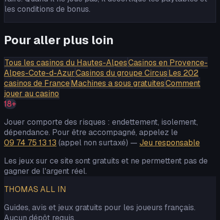
les conditions de bonus.
Pour aller plus loin
Tous les casinos du Hautes-Alpes
Casinos en Provence-
Alpes-Cote-d-Azur
Casinos du groupe Circus
Les 202
casinos de France
Machines a sous gratuites
Comment
jouer au casino
18+
Jouer comporte des risques : endettement, isolement,
dépendance. Pour être accompagné, appelez le
09 74 75 13 13
(appel non surtaxé) —
Jeu responsable
Les jeux sur ce site sont gratuits et ne permettent pas de
gagner de l'argent réel.
THOMAS ALL IN
Guides, avis et jeux gratuits pour les joueurs français.
Aucun dépôt requis.