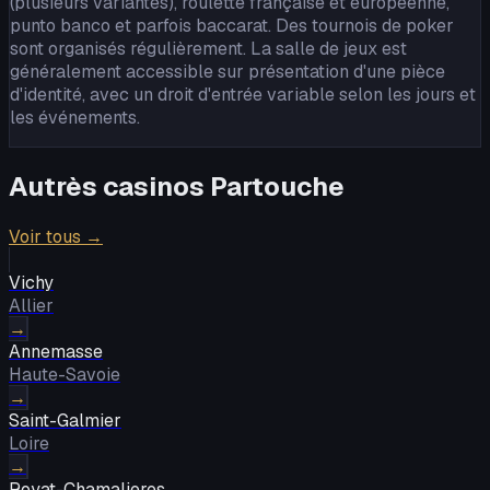
(plusieurs variantes), roulette française et européenne,
punto banco et parfois baccarat. Des tournois de poker
sont organisés régulièrement. La salle de jeux est
généralement accessible sur présentation d'une pièce
d'identité, avec un droit d'entrée variable selon les jours et
les événements.
Autrès casinos
Partouche
Voir tous →
Vichy
Allier
→
Annemasse
Haute-Savoie
→
Saint-Galmier
Loire
→
Royat-Chamalieres