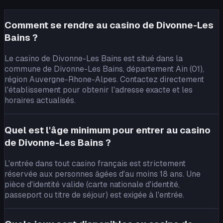
Comment se rendre au casino de Divonne-Les
Bains ?
Le casino de Divonne-Les Bains est situé dans la
commune de Divonne-Les Bains, département Ain (01),
région Auvergne-Rhone-Alpes. Contactez directement
l'établissement pour obtenir l'adresse exacte et les
horaires actualisés.
Quel est l'âge minimum pour entrer au casino
de Divonne-Les Bains ?
L'entrée dans tout casino français est strictement
réservée aux personnes âgées d'au moins 18 ans. Une
pièce d'identité valide (carte nationale d'identité,
passeport ou titre de séjour) est exigée à l'entrée.