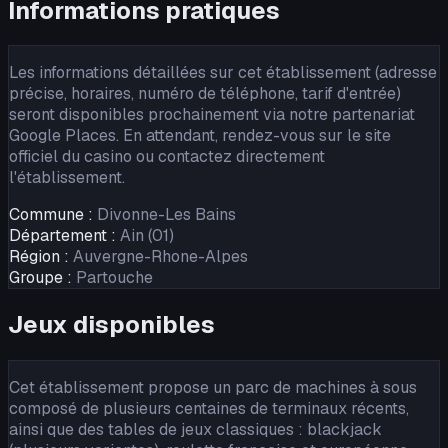
Informations pratiques
Les informations détaillées sur cet établissement (adresse
précise, horaires, numéro de téléphone, tarif d'entrée)
seront disponibles prochainement via notre partenariat
Google Places. En attendant, rendez-vous sur le site
officiel du casino ou contactez directement
l'établissement.
Commune :
Divonne-Les Bains
Département :
Ain
(
01
)
Région :
Auvergne-Rhone-Alpes
Groupe :
Partouche
Jeux disponibles
Cet établissement propose un parc de machines à sous
composé de plusieurs centaines de terminaux récents,
ainsi que des tables de jeux classiques : blackjack