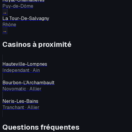
Puy-de-Dôme
→
La Tour-De-Salvagny
Rhône
→
Casinos à proximité
Hauteville-Lompnes
Independant
·
Ain
Bourbon-L'Archambault
Novomatic
·
Allier
Neris-Les-Bains
Tranchant
·
Allier
Questions fréquentes