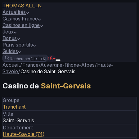
THOMAS ALL IN
Actualités
Casinos France
Casinos en ligne
Jeux
Bonus
Paris sportifs
Guides
18+
Rechercher
Ctrl+K
Accueil
/
France
/
Auvergne-Rhone-Alpes
/
Haute-
Savoie
/
Casino de
Saint-Gervais
Casino de
Saint-Gervais
Groupe
Tranchant
Ville
Saint-Gervais
Département
Haute-Savoie (74)