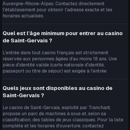
Auvergne-Rhone-Alpes. Contactez directement
l'établissement pour obtenir l'adresse exacte et les
horaires actualisés.
Quel est l'âge minimum pour entrer au casino
de Saint-Gervais ?
L'entrée dans tout casino français est strictement
réservée aux personnes âgées d'au moins 18 ans. Une
pièce d'identité valide (carte nationale d'identité,
passeport ou titre de séjour) est exigée à l'entrée.
Quels jeux sont disponibles au casino de
Saint-Gervais ?
Le casino de Saint-Gervais, exploité par Tranchant,
propose un parc de machines à sous et, selon sa
classification, des tables de jeux classiques. Pour la liste
complète et les horaires d'ouverture, contactez