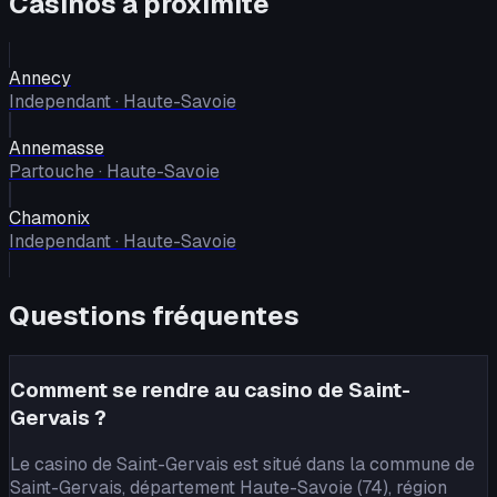
Casinos à proximité
Annecy
Independant
·
Haute-Savoie
Annemasse
Partouche
·
Haute-Savoie
Chamonix
Independant
·
Haute-Savoie
Questions fréquentes
Comment se rendre au casino de Saint-
Gervais ?
Le casino de Saint-Gervais est situé dans la commune de
Saint-Gervais, département Haute-Savoie (74), région