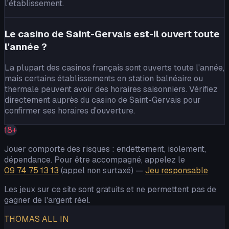
l'établissement.
Le casino de Saint-Gervais est-il ouvert toute
l'année ?
La plupart des casinos français sont ouverts toute l'année,
mais certains établissements en station balnéaire ou
thermale peuvent avoir des horaires saisonniers. Vérifiez
directement auprès du casino de Saint-Gervais pour
confirmer ses horaires d'ouverture.
18+
Jouer comporte des risques : endettement, isolement,
dépendance. Pour être accompagné, appelez le
09 74 75 13 13
(appel non surtaxé) —
Jeu responsable
Les jeux sur ce site sont gratuits et ne permettent pas de
gagner de l'argent réel.
THOMAS ALL IN