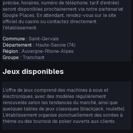
précise, horaires, numéro de téléphone, tarif d'entrée)
seront disponibles prochainement via notre partenariat
Google Places. En attendant, rendez-vous sur le site
officiel du casino ou contactez directement
l'établissement.
Commune :
Saint-Gervais
Département :
Haute-Savoie
(
74
)
Région :
Auvergne-Rhone-Alpes
Groupe :
Tranchant
Jeux disponibles
L'offre de jeux comprend des machines à sous et
électroniques, avec des modèles régulièrement
renouvelés selon les tendances du marché, ainsi que
quelques tables de jeux classiques (blackjack, roulette).
L'établissement organise ponctuellement des soirées à
thème ou des tournois de poker ouverts aux clients.