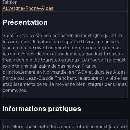
Région
Auvergne-Rhone-Alpes
Présentation
Saint-Gervais est une destination de montagne qui attire
les amateurs de nature et de sports d'hiver. Le casino y
joue un rôle de divertissement complémentaire, animant
les soirées des skieurs et randonneurs pendant la saison
froide comme les touristes estivaux. Le groupe Tranchant
exploite une quinzaine de casinos en France,
principalement en Normandie, en PACA et dans les Alpes.
Fondé par Jean-Claude Tranchant, le groupe privilégie les
établissements de taille moyenne bien intégrés dans leurs
communes.
Informations pratiques
Les informations détaillées sur cet établissement (adresse