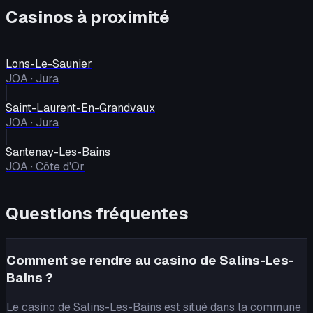
Casinos à proximité
Lons-Le-Saunier
JOA
·
Jura
Saint-Laurent-En-Grandvaux
JOA
·
Jura
Santenay-Les-Bains
JOA
·
Côte d'Or
Questions fréquentes
Comment se rendre au casino de Salins-Les-
Bains ?
Le casino de Salins-Les-Bains est situé dans la commune