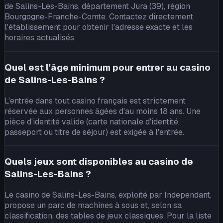
de Salins-Les-Bains, département Jura (39), région
Bourgogne-Franche-Comte. Contactez directement
l'établissement pour obtenir l'adresse exacte et les
horaires actualisés.
Quel est l'âge minimum pour entrer au casino
de Salins-Les-Bains ?
L'entrée dans tout casino français est strictement
réservée aux personnes âgées d'au moins 18 ans. Une
pièce d'identité valide (carte nationale d'identité,
passeport ou titre de séjour) est exigée à l'entrée.
Quels jeux sont disponibles au casino de
Salins-Les-Bains ?
Le casino de Salins-Les-Bains, exploité par Independant,
propose un parc de machines à sous et, selon sa
classification, des tables de jeux classiques. Pour la liste