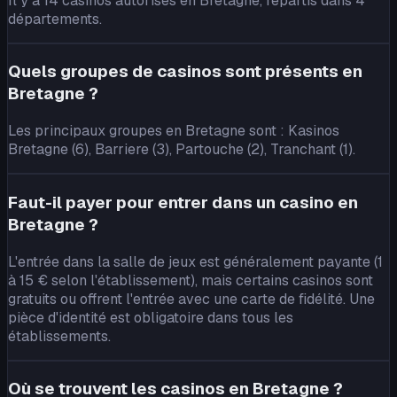
Il y a 14 casinos autorisés en Bretagne, répartis dans 4
départements.
Quels groupes de casinos sont présents en
Bretagne ?
Les principaux groupes en Bretagne sont : Kasinos
Bretagne (6), Barriere (3), Partouche (2), Tranchant (1).
Faut-il payer pour entrer dans un casino en
Bretagne ?
L'entrée dans la salle de jeux est généralement payante (1
à 15 € selon l'établissement), mais certains casinos sont
gratuits ou offrent l'entrée avec une carte de fidélité. Une
pièce d'identité est obligatoire dans tous les
établissements.
Où se trouvent les casinos en Bretagne ?