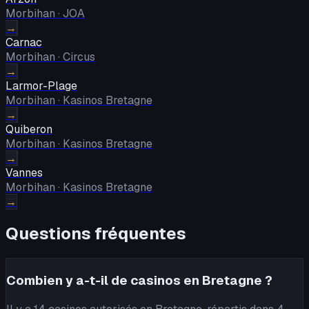
Morbihan
·
JOA
→
Carnac
Morbihan
·
Circus
→
Larmor-Plage
Morbihan
·
Kasinos Bretagne
→
Quiberon
Morbihan
·
Kasinos Bretagne
→
Vannes
Morbihan
·
Kasinos Bretagne
→
Questions fréquentes
Combien y a-t-il de casinos en Bretagne ?