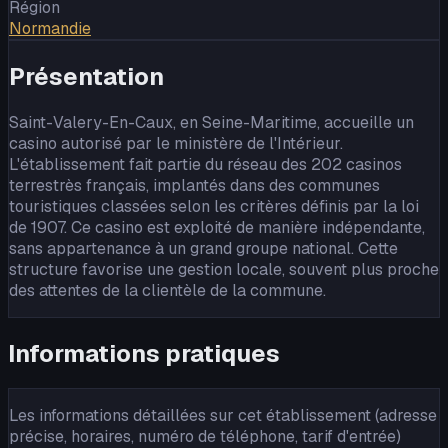
Région
Normandie
Présentation
Saint-Valery-En-Caux, en Seine-Maritime, accueille un
casino autorisé par le ministère de l'Intérieur.
L'établissement fait partie du réseau des 202 casinos
terrestrès français, implantés dans des communes
touristiques classées selon les critères définis par la loi
de 1907. Ce casino est exploité de manière indépendante,
sans appartenance à un grand groupe national. Cette
structure favorise une gestion locale, souvent plus proche
des attentes de la clientèle de la commune.
Informations pratiques
Les informations détaillées sur cet établissement (adresse
précise, horaires, numéro de téléphone, tarif d'entrée)