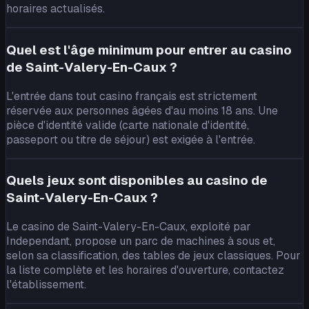
horaires actualisés.
Quel est l'âge minimum pour entrer au casino
de Saint-Valery-En-Caux ?
L'entrée dans tout casino français est strictement
réservée aux personnes âgées d'au moins 18 ans. Une
pièce d'identité valide (carte nationale d'identité,
passeport ou titre de séjour) est exigée à l'entrée.
Quels jeux sont disponibles au casino de
Saint-Valery-En-Caux ?
Le casino de Saint-Valery-En-Caux, exploité par
Independant, propose un parc de machines à sous et,
selon sa classification, des tables de jeux classiques. Pour
la liste complète et les horaires d'ouverture, contactez
l'établissement.