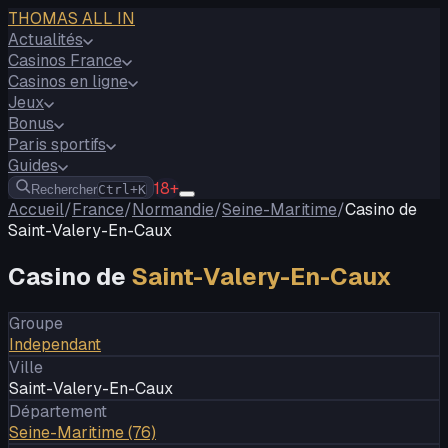
THOMAS ALL IN
Actualités
Casinos France
Casinos en ligne
Jeux
Bonus
Paris sportifs
Guides
18+
Rechercher
Ctrl+K
Accueil
/
France
/
Normandie
/
Seine-Maritime
/
Casino de
Saint-Valery-En-Caux
Casino de
Saint-Valery-En-Caux
Groupe
Independant
Ville
Saint-Valery-En-Caux
Département
Seine-Maritime (76)