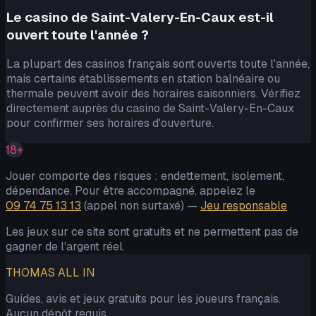
Le casino de Saint-Valery-En-Caux est-il
ouvert toute l'année ?
La plupart des casinos français sont ouverts toute l'année,
mais certains établissements en station balnéaire ou
thermale peuvent avoir des horaires saisonniers. Vérifiez
directement auprès du casino de Saint-Valery-En-Caux
pour confirmer ses horaires d'ouverture.
18+
Jouer comporte des risques : endettement, isolement,
dépendance. Pour être accompagné, appelez le
09 74 75 13 13
(appel non surtaxé) —
Jeu responsable
Les jeux sur ce site sont gratuits et ne permettent pas de
gagner de l'argent réel.
THOMAS ALL IN
Guides, avis et jeux gratuits pour les joueurs français.
Aucun dépôt requis.