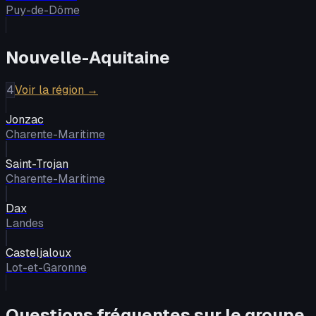
Puy-de-Dôme
Nouvelle-Aquitaine
4
Voir la région →
Jonzac
Charente-Maritime
Saint-Trojan
Charente-Maritime
Dax
Landes
Casteljaloux
Lot-et-Garonne
Questions fréquentes sur le groupe