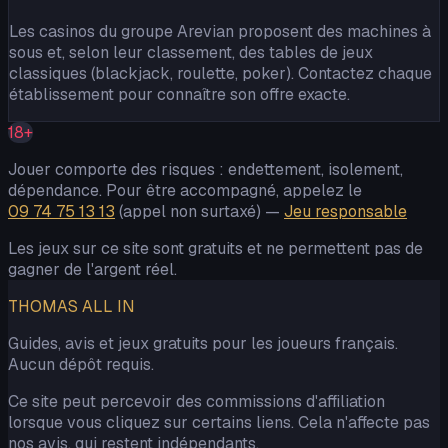
Les casinos du groupe Arevian proposent des machines à
sous et, selon leur classement, des tables de jeux
classiques (blackjack, roulette, poker). Contactez chaque
établissement pour connaître son offre exacte.
18+
Jouer comporte des risques : endettement, isolement,
dépendance. Pour être accompagné, appelez le
09 74 75 13 13
(appel non surtaxé) —
Jeu responsable
Les jeux sur ce site sont gratuits et ne permettent pas de
gagner de l'argent réel.
THOMAS ALL IN
Guides, avis et jeux gratuits pour les joueurs français.
Aucun dépôt requis.
Ce site peut percevoir des commissions d'affiliation
lorsque vous cliquez sur certains liens. Cela n'affecte pas
nos avis, qui restent indépendants.