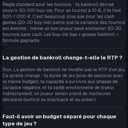
Règle standard pour les tournois : ta bankroll devrait
couvrir 50-100 buy-ins. Pour un tournoi à 10 €, il te faut
500-1 000 €. C'est beaucoup plus que pour les cash
games (20-30 buy-ins) parce que la variance des tournois
est énorme : même un bon joueur peut enchaîner 20-30
tournois sans cash. Les buy-ins bas + grosse bankroll =
formule gagnante.
La gestion de bankroll change-t-elle le RTP ?
Non. La gestion de bankroll ne modifie pas le RTP d'un jeu.
Ce qu'elle change : ta durée de jeu (plus de sessions avec
le même budget), ta capacité à survivre aux phases de
variance négative, et ta santé émotionnelle de joueur.
Indirectement, un joueur serein prend de meilleures
décisions (surtout au blackjack et au poker).
Faut-il avoir un budget séparé pour chaque
type de jeu ?