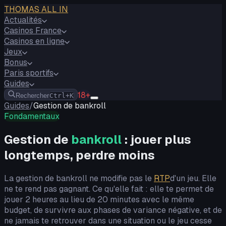
THOMAS ALL IN
Actualités
Casinos France
Casinos en ligne
Jeux
Bonus
Paris sportifs
Guides
18+
Rechercher
Ctrl+K
Guides
/
Gestion de bankroll
Fondamentaux
Gestion de
bankroll
: jouer plus
longtemps, perdre moins
La gestion de bankroll ne modifie pas le
RTP
d'un jeu. Elle
ne te rend pas gagnant. Ce qu'elle fait : elle te permet de
jouer 2 heures au lieu de 20 minutes avec le même
budget, de survivre aux phases de variance négative, et de
ne jamais te retrouver dans une situation ou le jeu cesse