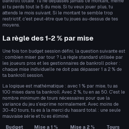
bankroll totale. Tu ne dépasses jamais ce montant, même
si tu perds tout le 5 du mois. Si tu veux jouer plus, tu
attends le mois suivant. Si le montant te semble trop
restrictif, c'est peut-être que tu joues au-dessus de tes
moyens.
La règle des 1-2 % par mise
Une fois ton budget session défini, la question suivante est
: combien miser par tour ? La règle standard utilisée par
les joueurs pros et les gestionnaires de bankroll poker :
chaque mise individuelle ne doit pas dépasser 1 a 2 % de
ta bankroll session.
La logique est mathématique : avec 1 % par mise, tu as
100 mises dans ta bankroll. Avec 2 %, tu en as 50. C'est le
nombre minimum de tours nécessaires pour que la
variance du jeu s'exprime normalement. Avec moins de
30-40 tours, tu es à la merci du hasard total : une seule
mauvaise série et tu es éliminé.
Budget
Mise a 1 %
Mise a 2 %
Tours