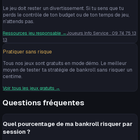
Le jeu doit rester un divertissement. Si tu sens que tu
perds le contrôle de ton budget ou de ton temps de jeu,
n'attends pas.
Ressources jeu responsable →
Joueurs Info Service : 09 74 75 13
13
Pratiquer sans risque
Tous nos jeux sont gratuits en mode démo. Le meilleur
moyen de tester ta stratégie de bankroll sans risquer un
centime.
Voir tous les jeux gratuits →
Questions fréquentes
Quel pourcentage de ma bankroll risquer par
session ?