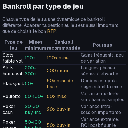
Bankroll par type de jeu
Chaque type de jeu à une dynamique de bankroll
différente. Adapter ta gestion au jeu est aussi important
que de choisir le bon
RTP
.
Type de
Mises
Bankroll
Pourquoi
jeu
minimum
recommandée
Slots
Gains fréquents, peu
100+
100x mise
faible vol.
de variation
Slots
200-
Longues phases
200x mise
haute vol.
300+
sèches à absorber
50x mise de
Doubles et splits
Blackjack
50+
base
augmentent la mise
Variance modérée
Roulette
50-100+
50x mise
sur chances simples
Poker
20-30
Variance intra-
20x buy-in
cash
buy-ins
session importante
Variance extreme,
Poker
50-100
50x buy-in
ROI positif sur le