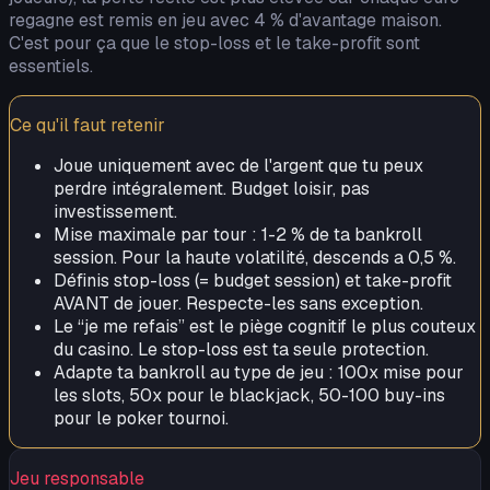
regagne est remis en jeu avec 4 % d'avantage maison.
C'est pour ça que le stop-loss et le take-profit sont
essentiels.
Ce qu'il faut retenir
Joue uniquement avec de l'argent que tu peux
perdre intégralement. Budget loisir, pas
investissement.
Mise maximale par tour : 1-2 % de ta bankroll
session. Pour la haute volatilité, descends a 0,5 %.
Définis stop-loss (= budget session) et take-profit
AVANT de jouer. Respecte-les sans exception.
Le “je me refais” est le piège cognitif le plus couteux
du casino. Le stop-loss est ta seule protection.
Adapte ta bankroll au type de jeu : 100x mise pour
les slots, 50x pour le blackjack, 50-100 buy-ins
pour le poker tournoi.
Jeu responsable