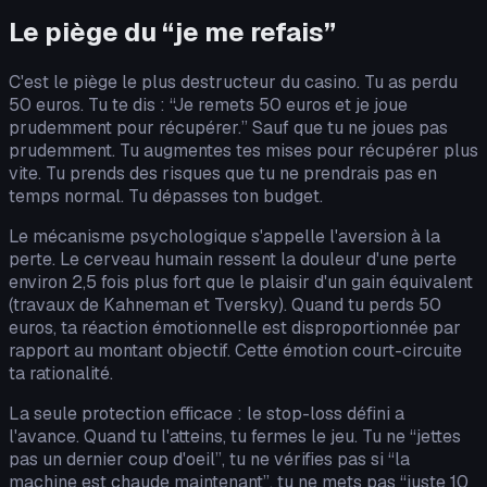
Le piège du “je me refais”
C'est le piège le plus destructeur du casino. Tu as perdu
50 euros. Tu te dis : “Je remets 50 euros et je joue
prudemment pour récupérer.” Sauf que tu ne joues pas
prudemment. Tu augmentes tes mises pour récupérer plus
vite. Tu prends des risques que tu ne prendrais pas en
temps normal. Tu dépasses ton budget.
Le mécanisme psychologique s'appelle l'aversion à la
perte. Le cerveau humain ressent la douleur d'une perte
environ 2,5 fois plus fort que le plaisir d'un gain équivalent
(travaux de Kahneman et Tversky). Quand tu perds 50
euros, ta réaction émotionnelle est disproportionnée par
rapport au montant objectif. Cette émotion court-circuite
ta rationalité.
La seule protection efficace : le stop-loss défini a
l'avance. Quand tu l'atteins, tu fermes le jeu. Tu ne “jettes
pas un dernier coup d'oeil”, tu ne vérifies pas si “la
machine est chaude maintenant”, tu ne mets pas “juste 10