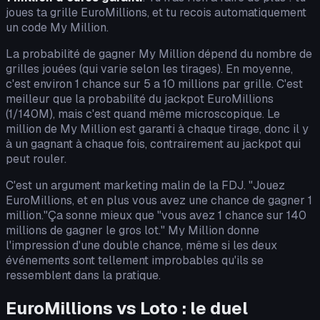
joues ta grille EuroMillions, et tu recois automatiquement
un code My Million.
La probabilité de gagner My Million dépend du nombre de
grilles jouées (qui varie selon les tirages). En moyenne,
c'est environ 1 chance sur 5 a 10 millions par grille. C'est
meilleur que la probabilité du jackpot EuroMillions
(1/140M), mais c'est quand même microscopique. Le
million de My Million est garanti à chaque tirage, donc il y
à un gagnant à chaque fois, contrairement au jackpot qui
peut rouler.
C'est un argument marketing malin de la FDJ. "Jouez
EuroMillions, et en plus vous avez une chance de gagner 1
million."Ça sonne mieux que "vous avez 1 chance sur 140
millions de gagner le gros lot." My Million donne
l'impression d'une double chance, même si les deux
événements sont tellement improbables qu'ils se
ressemblent dans la pratique.
EuroMillions vs Loto : le duel