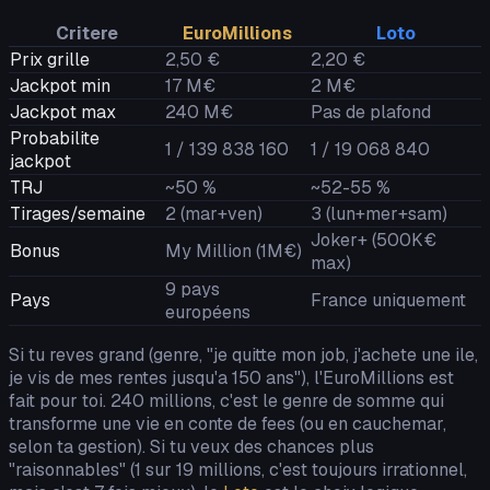
Critere
EuroMillions
Loto
Prix grille
2,50 €
2,20 €
Jackpot min
17 M€
2 M€
Jackpot max
240 M€
Pas de plafond
Probabilite
1 / 139 838 160
1 / 19 068 840
jackpot
TRJ
~50 %
~52-55 %
Tirages/semaine
2 (mar+ven)
3 (lun+mer+sam)
Joker+ (500K€
Bonus
My Million (1M€)
max)
9 pays
Pays
France uniquement
européens
Si tu reves grand (genre, "je quitte mon job, j'achete une ile,
je vis de mes rentes jusqu'a 150 ans"), l'EuroMillions est
fait pour toi. 240 millions, c'est le genre de somme qui
transforme une vie en conte de fees (ou en cauchemar,
selon ta gestion). Si tu veux des chances plus
"raisonnables" (1 sur 19 millions, c'est toujours irrationnel,