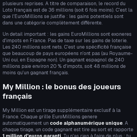
plusieurs reprises. A titre de comparaison, le record du
Loto français est de 36 millions (soit 6 fois moins). C'est la
que l'EuroMillions se justifie : les gains potentiels sont
dans une catégorie complètement différente.
Un detail important : les gains EuroMillions sont exoneres
d'impots en France. Pas de taxe sur les gains de loterie.
Les 240 millions sont nets. C'est une spécificité française
que beaucoup de pays européens n'ont pas (au Royaume-
Uni oui, en Espagne non). Un gagnant espagnol de 240
millions paie environ 20 % d'impots, soit 48 millions de
moins qu'un gagnant français.
My Million : le bonus des joueurs
français
My Million est un tirage supplémentaire exclusif à la
France. Chaque grille EuroMillions genere
automatiquement un
code alphanumérique unique
. A
chaque tirage, un code gagnant est tire au sort et rapporte
1 million d'euros garanti
. Tu n'as rien à faire de plus : tu