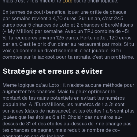
mais c'est 7 fois mieux), le
Loto
est le choix logique.
En termes de cout/benefice, jouer une grille de chaque
par semaine revient a 4,70 euros. Sur un an, c'est 245
euros pour 5 chances de Loto et 2 chances d'EuroMillions
(+ My Million) par semaine. Avec un TRJ combine de ~51
%, tu recuperes environ 125 euros. Perte nette : 120 euros
par an. C'est le prix d'un diner au restaurant par mois. Si tu
vois ça comme un divertissement, c'est jouable. Si tu
comptes sur le jackpot pour ta retraite, c'est un problème.
Stratégie et erreurs a éviter
Meme logique qu'au Loto : il n'existe aucune méthode pour
augmenter tes chances. Mais tu peux optimiser le
montant de tes gains potentiels en evitant les numéros
populaires. A l'EuroMillions, les numéros de 1 a 31 sont
sur-joues (dates de naissance), et les étoiles 1 a 5 sont plus
jouées que les étoiles 6 a 12. Choisir des numéros au-
dessus de 31 et des étoiles au-dessus de 7 ne change pas
tes chances de gagner, mais reduit le nombre de co-
gagnants en cas de jackpot.