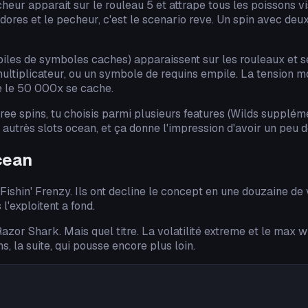
cheur apparait sur le rouleau 5 et attrape tous les poissons vi
 dores et le pecheur, c'est le scenario reve. Un spin avec de
piles de symboles caches) apparaissent sur les rouleaux et 
ltiplicateur, ou un symbole de requins empile. La tension m
ue le 50 000x se cache.
ree spins, tu choisis parmi plusieurs features (Wilds supplém
autrès slots ocean, et ça donne l'impression d'avoir un peu de
cean
se Fishin' Frenzy. Ils ont decline le concept en une douzaine
 l'exploitent a fond.
zor Shark. Mais quel titre. La volatilité extreme et le max w
s, la suite, qui pousse encore plus loin.