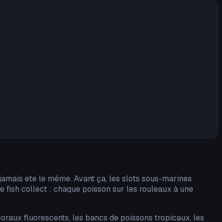
 jamais ete le même. Avant ça, les slots sous-marines
ue fish collect : chaque poisson sur les rouleaux à une
coraux fluorescents, les bancs de poissons tropicaux, les