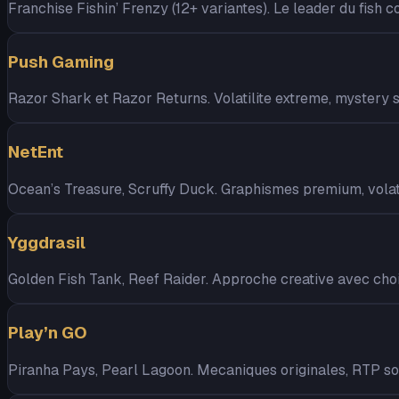
Franchise Fishin’ Frenzy (12+ variantes). Le leader du fish co
Push Gaming
Razor Shark et Razor Returns. Volatilite extreme, mystery
NetEnt
Ocean’s Treasure, Scruffy Duck. Graphismes premium, volat
Yggdrasil
Golden Fish Tank, Reef Raider. Approche creative avec choi
Play’n GO
Piranha Pays, Pearl Lagoon. Mecaniques originales, RTP so