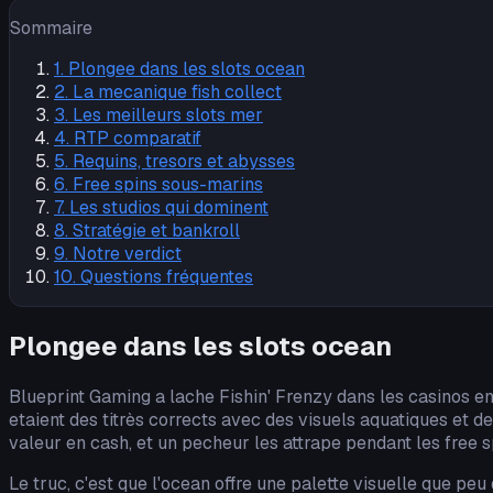
Sommaire
1
.
Plongee dans les slots ocean
2
.
La mecanique fish collect
3
.
Les meilleurs slots mer
4
.
RTP comparatif
5
.
Requins, tresors et abysses
6
.
Free spins sous-marins
7
.
Les studios qui dominent
8
.
Stratégie et bankroll
9
.
Notre verdict
10
.
Questions fréquentes
Plongee dans les slots ocean
Blueprint Gaming a lache Fishin' Frenzy dans les casinos en
etaient des titrès corrects avec des visuels aquatiques et de
valeur en cash, et un pecheur les attrape pendant les free spi
Le truc, c'est que l'ocean offre une palette visuelle que pe