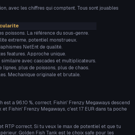
ion, avec les chiffres qui comptent. Tous sont jouables
cularite
es poissons. La référence du sous-genre.
lite extreme, potentiel monstrueux.
raphismes NetEnt de qualité.
 tes features. Approche unique.
imilaire avec cascades et multiplicateurs.
 lignes, plus de poissons, plus de chaos.
s. Mechanique originale et brutale.
tch est a 96.10 %, correct. Fishin' Frenzy Megaways descend
rk et Fishin' Frenzy Megaways, c'est 17 EUR dans ta poche
et RTP correct. Si tu veux le max de potentiel et que tu
rieur. Golden Fish Tank est le choix safe pour les