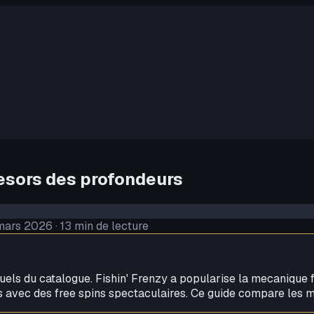
resors des profondeurs
 mars 2026 · 13 min de lecture
uels du catalogue. Fishin' Frenzy a popularise la mecanique fi
s avec des free spins spectaculaires. Ce guide compare les mei