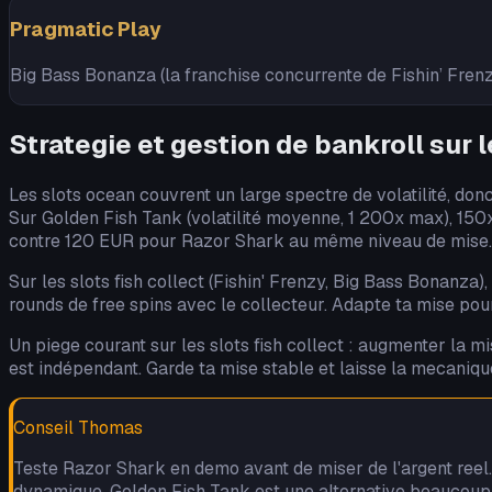
Pragmatic Play
Big Bass Bonanza (la franchise concurrente de Fishin’ Frenzy)
Strategie et gestion de bankroll sur 
Les slots ocean couvrent un large spectre de volatilité, do
Sur Golden Fish Tank (volatilité moyenne, 1 200x max), 150x
contre 120 EUR pour Razor Shark au même niveau de mise.
Sur les slots fish collect (Fishin' Frenzy, Big Bass Bonanza)
rounds de free spins avec le collecteur. Adapte ta mise pou
Un piege courant sur les slots fish collect : augmenter la 
est indépendant. Garde ta mise stable et laisse la mecanique
Conseil Thomas
Teste Razor Shark en demo avant de miser de l'argent reel. L
dynamique, Golden Fish Tank est une alternative beaucoup