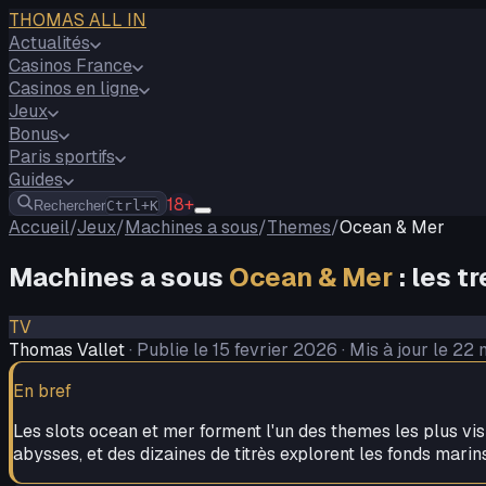
THOMAS ALL IN
Actualités
Casinos France
Casinos en ligne
Jeux
Bonus
Paris sportifs
Guides
18+
Rechercher
Ctrl+K
Accueil
/
Jeux
/
Machines a sous
/
Themes
/
Ocean & Mer
Machines a sous
Ocean & Mer
: les t
TV
Thomas Vallet
· Publie le 15 fevrier 2026 · Mis à jour le 22
En bref
Les slots ocean et mer forment l'un des themes les plus vis
abysses, et des dizaines de titrès explorent les fonds marin