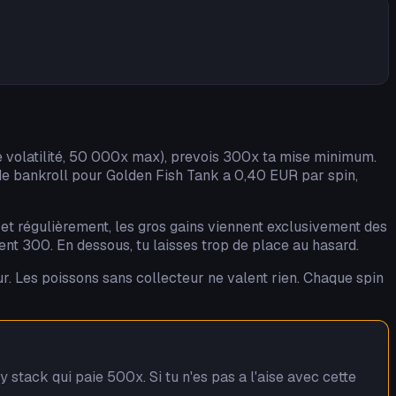
ute volatilité, 50 000x max), prevois 300x ta mise minimum.
 de bankroll pour Golden Fish Tank a 0,40 EUR par spin,
eu et régulièrement, les gros gains viennent exclusivement des
nt 300. En dessous, tu laisses trop de place au hasard.
r. Les poissons sans collecteur ne valent rien. Chaque spin
y stack qui paie 500x. Si tu n'es pas a l'aise avec cette