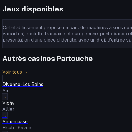
Jeux disponibles
Cet établissement propose un parc de machines à sous compo
variantes), roulette française et européenne, punto banco e
présentation d'une pièce d'identité, avec un droit d'entrée v
Autrès casinos
Partouche
Voir tous →
Divonne-Les Bains
Ain
→
Vichy
Allier
→
Annemasse
Haute-Savoie