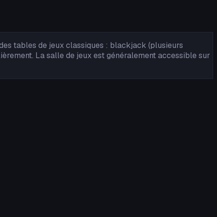
es tables de jeux classiques : blackjack (plusieurs
lièrement. La salle de jeux est généralement accessible sur