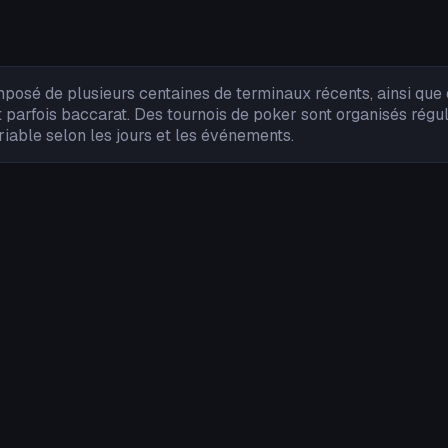
sé de plusieurs centaines de terminaux récents, ainsi que d
t parfois baccarat. Des tournois de poker sont organisés régu
ariable selon les jours et les événements.