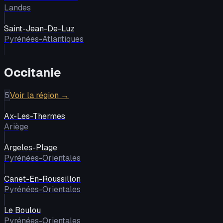
Landes
Saint-Jean-De-Luz
Pyrénées-Atlantiques
Occitanie
5
Voir la région →
Ax-Les-Thermes
Ariège
Argeles-Plage
Pyrénées-Orientales
Canet-En-Roussillon
Pyrénées-Orientales
Le Boulou
Pyrénées-Orientales