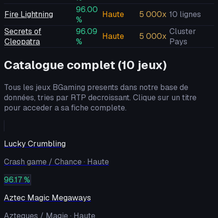
96.00
Fire Lightning
Haute
5 000x
10 lignes
%
Secrets of
96.09
Cluster
Haute
5 000x
Cleopatra
%
Pays
Catalogue complet (
10
jeux)
Tous les jeux
BGaming
presents dans notre base de
données, tries par RTP decroissant. Clique sur un titre
pour acceder a sa fiche complete.
Lucky Crumbling
Crash game / Chance
·
Haute
96.17
%
Aztec Magic Megaways
Azteques / Magie
·
Haute