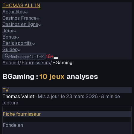
THOMAS ALL IN
Actualités
Casinos France
Casinos en ligne
Jeux
Bonus
Paris sportifs
Guides
18+
Rechercher
Ctrl+K
Accueil
/
Fournisseurs
/
BGaming
BGaming
:
10
jeux
analyses
TV
Thomas Vallet
· Mis à jour le 23 mars 2026 · 8 min de
lecture
Fiche fournisseur
Fonde en