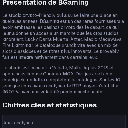
Presentation de
BGaming
Le studio crypto-friendly qui a su se faire une place en
quelques annees. BGaming est un des rares fournisseurs a
avoir embrasse les casinos crypto des le depart, ce qui
leur a donne un acces a un marche que les gros studios
ignoraient. Lucky Dama Muerta, Aztec Magic Megaways,
Fire Lightning : le catalogue grandit vite avec un mix de
slots classiques et de titres plus innovants. Le provably
fair est integre nativement dans certains jeux.
Le studio est base a
La Valette, Malte
depuis
2018
et
opere sous licence
Curacao, MGA
.
Des jeux de table
(blackjack, roulette) completent le catalogue.
Sur les
10
jeux que nous avons analyses, le RTP moyen s'etablit a
96.07
% avec une volatilité predominante
haute
.
Chiffres cles et statistiques
Jeux analyses