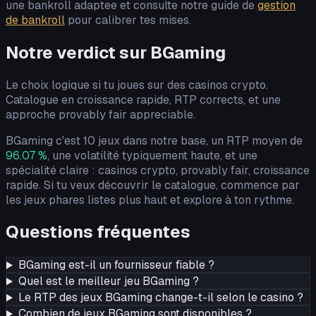
une bankroll adaptee et consulte notre guide de
gestion
de bankroll
pour calibrer tes mises.
Notre verdict sur
BGaming
Le choix logique si tu joues sur des casinos crypto.
Catalogue en croissance rapide, RTP corrects, et une
approche provably fair appreciable.
BGaming
c'est
10
jeux dans notre base, un RTP moyen de
96.07
%
, une volatilité typiquement
haute
, et une
spécialité claire :
casinos crypto, provably fair, croissance
rapide
.
Si tu veux découvrir le catalogue, commence par
les jeux phares listes plus haut et explore à ton rythme.
Questions fréquentes
BGaming est-il un fournisseur fiable ?
Quel est le meilleur jeu BGaming ?
Le RTP des jeux BGaming change-t-il selon le casino ?
Combien de jeux BGaming sont disponibles ?