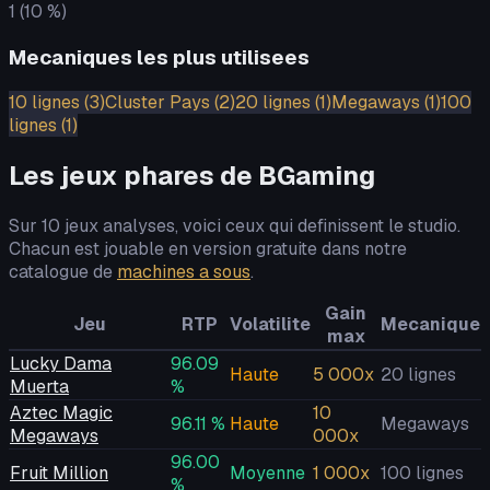
1
(
10
%)
Mecaniques les plus utilisees
10 lignes
(
3
)
Cluster Pays
(
2
)
20 lignes
(
1
)
Megaways
(
1
)
100
lignes
(
1
)
Les jeux phares de
BGaming
Sur
10
jeux analyses, voici ceux qui definissent le studio.
Chacun est jouable en version gratuite dans notre
catalogue de
machines a sous
.
Gain
Jeu
RTP
Volatilite
Mecanique
max
Lucky Dama
96.09
Haute
5 000x
20 lignes
Muerta
%
Aztec Magic
10
96.11
%
Haute
Megaways
Megaways
000x
96.00
Fruit Million
Moyenne
1 000x
100 lignes
%