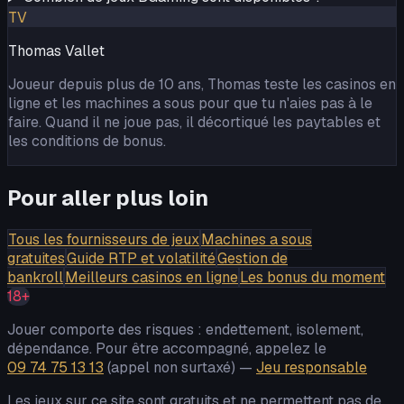
TV
Thomas Vallet
Joueur depuis plus de 10 ans, Thomas teste les casinos en
ligne et les machines a sous pour que tu n'aies pas à le
faire. Quand il ne joue pas, il décortiqué les paytables et
les conditions de bonus.
Pour aller plus loin
Tous les fournisseurs de jeux
Machines a sous
gratuites
Guide RTP et volatilité
Gestion de
bankroll
Meilleurs casinos en ligne
Les bonus du moment
18+
Jouer comporte des risques : endettement, isolement,
dépendance. Pour être accompagné, appelez le
09 74 75 13 13
(appel non surtaxé) —
Jeu responsable
Les jeux sur ce site sont gratuits et ne permettent pas de