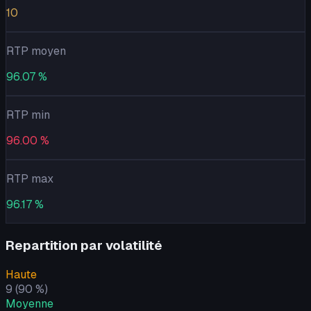
10
RTP moyen
96.07 %
RTP min
96.00 %
RTP max
96.17 %
Repartition par volatilité
Haute
9
(
90
%)
Moyenne