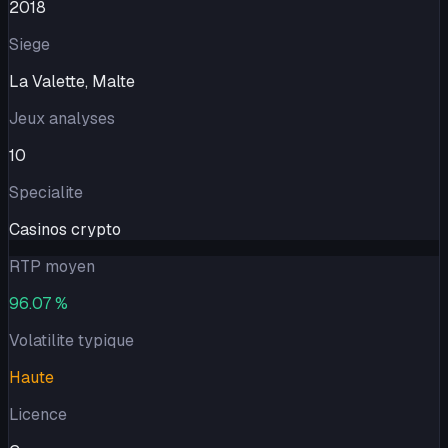
2018
Siege
La Valette, Malte
Jeux analyses
10
Specialite
Casinos crypto
RTP moyen
96.07 %
Volatilite typique
Haute
Licence