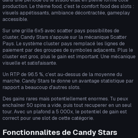
production. Le thème food, c'est le comfort food des slots :
visuels appétissants, ambiance décontractée, gameplay
accessible.
Sur une grille 6x5 avec scatter pays possibilites de
cluster, Candy Stars s'appuie sur la mécanique Scatter
Pays. Le système cluster pays remplacé les lignes de
paiement par des groupes de symboles adjacents. Plus le
cluster est gros, plus le gain est important. Une mécanique
visuelle et satisfaisante.
Un RTP de 96.5 %, c'est au-dessus de la moyenne du
marche. Candy Stars te donne un avantage statistique par
rapport a beaucoup d'autres slots.
Des gains rares mais potentiellement enormes. Tu peux
enchaîner 50 spins a vide, puis tout recuperer en un seul
tour. Avec un plafond a 5 000x, le potentiel de gain est
correct pour une slot de cette catégorie.
Fonctionnalites de
Candy Stars