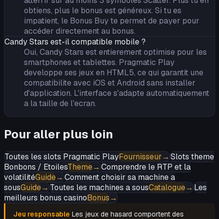
atterrir sur au moins 3 symboles Scatter. Plus tu en
obtiens, plus le bonus est généreux. Si tu es
impatient, le Bonus Buy te permet de payer pour
accéder directement au bonus.
Candy Stars est-il compatible mobile ?
Oui, Candy Stars est entierement optimise pour les
smartphones et tablettes. Pragmatic Play
developpe ses jeux en HTML5, ce qui garantit une
compatibilite avec iOS et Android sans installer
d'application. L'interface s'adapte automatiquement
a la taille de l'ecran.
Pour aller plus loin
Toutes les slots Pragmatic Play
Fournisseur
→
Slots theme
Bonbons / Etoiles
Theme
→
Comprendre le RTP et la
volatilité
Guide
→
Comment choisir sa machine a
sous
Guide
→
Toutes les machines a sous
Catalogue
→
Les
meilleurs bonus casino
Bonus
→
Jeu responsable
Les jeux de hasard comportent des