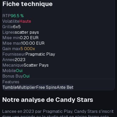
Fiche technique
RTP
96.5 %
Volatilite
Haute
Grille
6x5
Lignes
scatter pays
Mise min
0.20 EUR
Mise max
100.00 EUR
Gain max
5 000x
Fournisseur
Pragmatic Play
Annee
2023
Mecanique
Scatter Pays
Mobile
Oui
Bonus Buy
Oui
Features
Tumble
Multiplier
Free Spins
Ante Bet
Notre analyse de
Candy Stars
Lancee en 2023 par Pragmatic Play, Candy Stars s'inscrit
dans une periode ou le studio etait en pleine forme cote