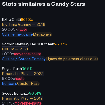
Slots similaires a
Candy Stars
Extra Chilli
96.15
%
Big Time Gaming
—
2018
20 000x
haute
Cuisine mexicaine
Megaways
Gordon Ramsay Hell's Kitchen
96.07
%
NetEnt
—
2021
1 000x
moyenne-haute
Cuisine / Gordon Ramsay
Lignes de paiement classiques
Sugar Rush
96.5
%
Pragmatic Play
—
2022
5 000x
haute
Bonbons
Cluster Pays
Sweet Bonanza
96.51
%
Pragmatic Play
—
2019
21 175x
moyenne-haute