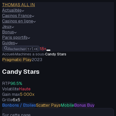
THOMAS ALL IN
Actualités
Casinos France
Casinos en ligne
Jeux
Bonus
Paris sportifs
Guides
18+
Rechercher
Ctrl+K
Accueil
Machines a sous
Candy Stars
›
›
Pragmatic Play
2023
Candy Stars
RTP
96.5
%
Volatilite
Haute
Gain max
5 000x
Grille
6x5
Bonbons / Etoiles
Scatter Pays
Mobile
Bonus Buy
Sur cette page