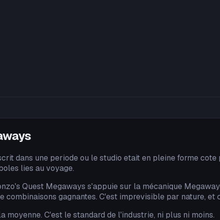
aways
t dans une periode ou le studio etait en pleine forme cote 
boles lies au voyage.
, Gonzo's Quest Megaways s'appuie sur la mécanique Megaw
de combinaisons gagnantes. C'est imprevisible par nature, et 
moyenne. C'est le standard de l'industrie, ni plus ni moins.