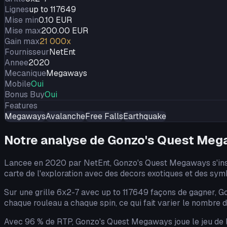
Lignes
up to 117649
Mise min
0.10 EUR
Mise max
200.00 EUR
Gain max
21 000x
Fournisseur
NetEnt
Annee
2020
Mecanique
Megaways
Mobile
Oui
Bonus Buy
Oui
Features
Megaways
Avalanche
Free Falls
Earthquake
Notre analyse de
Gonzo's Quest Meg
Lancee en 2020 par NetEnt, Gonzo's Quest Megaways s'inscri
carte de l'exploration avec des decors exotiques et des sym
Sur une grille 6x2-7 avec up to 117649 façons de gagner
chaque rouleau a chaque spin, ce qui fait varier le nombre 
Avec 96 % de RTP, Gonzo's Quest Megaways joue le jeu de la 