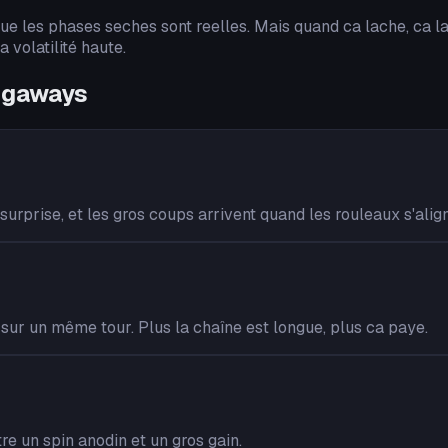
 que les phases seches sont reelles. Mais quand ca lache, ca
 volatilité haute.
egaways
urprise, et les gros coups arrivent quand les rouleaux s'ali
ur un même tour. Plus la chaîne est longue, plus ca paye.
re un spin anodin et un gros gain.