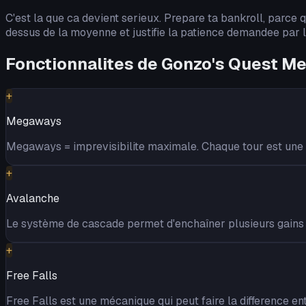
C'est la que ca devient serieux. Prepare ta bankroll, parce
dessus de la moyenne et justifie la patience demandee par la
Fonctionnalites de
Gonzo's Quest M
+
Megaways
Megaways = imprevisibilite maximale. Chaque tour est une s
+
Avalanche
Le système de cascade permet d'enchaîner plusieurs gains s
+
Free Falls
Free Falls est une mécanique qui peut faire la difference ent