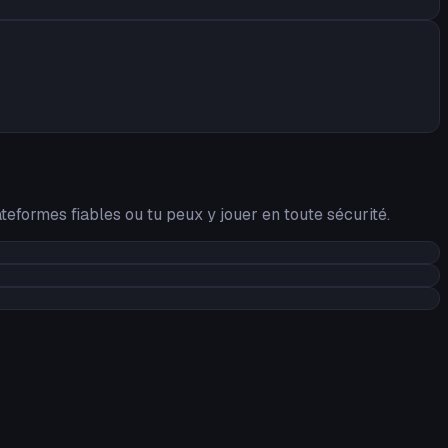
teformes fiables ou tu peux y jouer en toute sécurité.