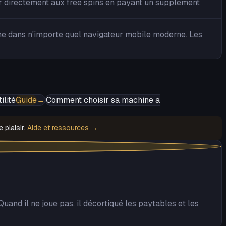
er directement aux free spins en payant un supplément
rne dans n'importe quel navigateur mobile moderne. Les
ilité
Guide
→
Comment choisir sa machine a
plaisir.
Aide et ressources →
uand il ne joue pas, il décortiqué les paytables et les