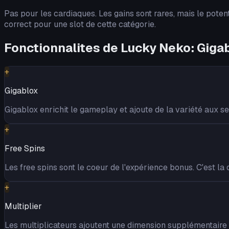
Pas pour les cardiaques. Les gains sont rares, mais le potent
correct pour une slot de cette catégorie.
Fonctionnalites de
Lucky Neko: Giga
+
Gigablox
Gigablox enrichit le gameplay et ajoute de la variété aux se
+
Free Spins
Les free spins sont le coeur de l'expérience bonus. C'est la q
+
Multiplier
Les multiplicateurs ajoutent une dimension supplémentaire 