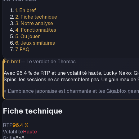
1
.
En bref
2
.
Fiche technique
3
.
Notre analyse
4
.
Fonctionnalites
5
.
Ou jouer
6
.
Jeux similaires
7
.
FAQ
En bref
— Le verdict de Thomas
Avec 96.4 % de RTP et une volatilité haute, Lucky Neko: G
Spins, les sessions ne se ressemblent pas. Un gain max de 9
«
L'ambiance japonaise est charmante et les Gigablox geants
Fiche technique
RTP
96.4 %
Volatilite
Haute
Grille
6x6