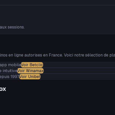
 aux sessions.
nos en ligne autorises en France. Voici notre sélection de pla
 app mobile
Voir Betclic
 intuitive
Voir Winamax
epuis 1997
Voir Unibet
ox