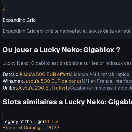
+
Expanding Grid
Expanding Grid enrichit le gameplay et ajoute de la variété
Ou jouer a
Lucky Neko: Gigablox
?
Lucky Neko: Gigablox
est disponible sur les principaux casi
Betclic
Jusqu'a 500 EUR offerts
Licence ANJ, retrait rapide,
Winamax
Jusqu'a 500 EUR de bonus
N°1 en France, interface
Unibet
Jusqu'a 200 EUR offerts
Catalogue immense, fiable d
Slots similaires a
Lucky Neko: Gigabl
Legacy of the Tiger
95.5
%
Blueprint Gaming
—
2022