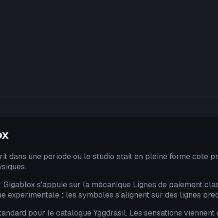
ox
t dans une periode ou le studio etait en pleine forme cote pr
ysiques.
: Gigablox s'appuie sur la mécanique Lignes de paiement cla
e experimentale : les symboles s'alignent sur des lignes pred
andard pour le catalogue Yggdrasil. Les sensations viennent d