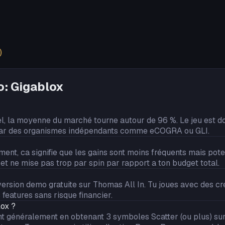
)
: Gigablox
, la moyenne du marché tourne autour de 96 %. Le jeu est d
fié par des organismes indépendants comme eCOGRA ou GLI.
ment, ca signifie que les gains sont moins fréquents mais pot
et ne mise pas trop par spin par rapport a ton budget total.
sion demo gratuite sur Thomas All In. Tu joues avec des cred
 features sans risque financier.
ox ?
 généralement en obtenant 3 symboles Scatter (ou plus) sur l