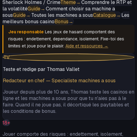
Sherlock Holmes / Crime
Theme
→
Comprendre le RTP et
la volatilité
Guide
→
Comment choisir sa machine a
sous
Guide
→
Toutes les machines a sous
Catalogue
→
Les
meilleurs bonus casino
Bonus
→
Jeu responsable
Les jeux de hasard comportent des
risques : endettement, dependance, isolement. Fixe-toi des
limites et joue pour le plaisir.
Aide et ressources →
TV
Teste et redige par Thomas Vallet
Redacteur en chef — Specialiste machines a sous
Joueur depuis plus de 10 ans, Thomas teste les casinos en
ligne et les machines a sous pour que tu n'aies pas à le
faire. Quand il ne joue pas, il décortiqué les paytables et
les conditions de bonus.
18+
Jouer comporte des risques : endettement, isolement,