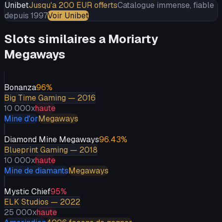
Unibet
Jusqu'a 200 EUR offerts
Catalogue immense, fiable
depuis 1997
Voir Unibet
Slots similaires a
Moriarty
Megaways
Bonanza
96
%
Big Time Gaming
—
2016
10 000x
haute
Mine d'or
Megaways
Diamond Mine Megaways
96.43
%
Blueprint Gaming
—
2018
10 000x
haute
Mine de diamants
Megaways
Mystic Chief
95
%
ELK Studios
—
2022
25 000x
haute