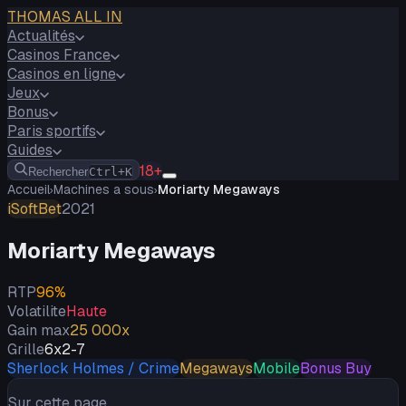
THOMAS ALL IN
Actualités
Casinos France
Casinos en ligne
Jeux
Bonus
Paris sportifs
Guides
18+
Rechercher
Ctrl+K
Accueil
Machines a sous
Moriarty Megaways
›
›
iSoftBet
2021
Moriarty Megaways
RTP
96
%
Volatilite
Haute
Gain max
25 000x
Grille
6x2-7
Sherlock Holmes / Crime
Megaways
Mobile
Bonus Buy
Sur cette page