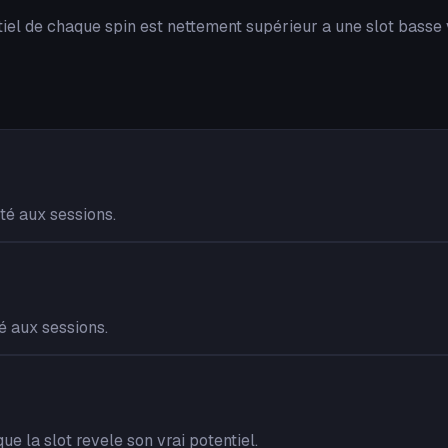
tiel de chaque spin est nettement supérieur a une slot basse v
té aux sessions.
é aux sessions.
ue la slot revele son vrai potentiel.