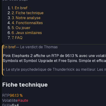
1
.
En bref
2
.
Fiche technique
3
.
Notre analyse
4
.
Fonctionnalites
5
.
Ou jouer
6
.
Jeux similaires
7
.
FAQ
En bref
— Le verdict de Thomas
Pink Elephants 2 affiche un RTP de 96.13 % avec une volatil
Symbols et Symbol Upgrade et Free Spins. Simple et efficac
«
Le style psychedelique de Thunderkick au meilleur. Les m
Fiche technique
RTP
96.13 %
Volatilite
Haute
Grille
6x4