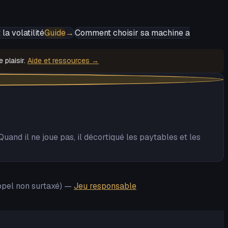
a volatilité
Guide
→
Comment choisir sa machine a
plaisir.
Aide et ressources →
uand il ne joue pas, il décortiqué les paytables et les
ppel non surtaxé) —
Jeu responsable