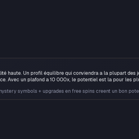
ité haute. Un profil équilibre qui conviendra a la plupart d
e. Avec un plafond a 10 000x, le potentiel est la pour les p
ystery symbols + upgrades en free spins creent un bon poten