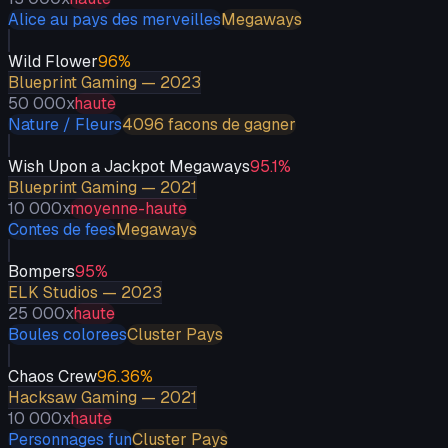
Alice au pays des merveilles
Megaways
Wild Flower
96
%
Blueprint Gaming
—
2023
50 000x
haute
Nature / Fleurs
4096 facons de gagner
Wish Upon a Jackpot Megaways
95.1
%
Blueprint Gaming
—
2021
10 000x
moyenne-haute
Contes de fees
Megaways
Bompers
95
%
ELK Studios
—
2023
25 000x
haute
Boules colorees
Cluster Pays
Chaos Crew
96.36
%
Hacksaw Gaming
—
2021
10 000x
haute
Personnages fun
Cluster Pays