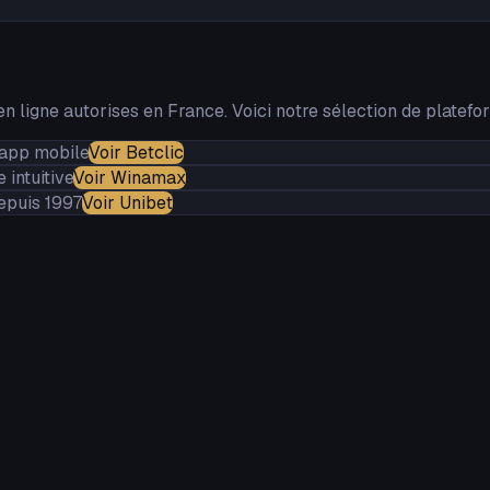
n ligne autorises en France. Voici notre sélection de platefor
 app mobile
Voir Betclic
 intuitive
Voir Winamax
epuis 1997
Voir Unibet