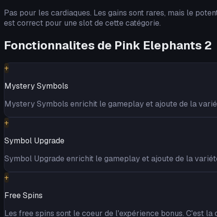
Pas pour les cardiaques. Les gains sont rares, mais le poten
est correct pour une slot de cette catégorie.
Fonctionnalites de
Pink Elephants 2
+
Mystery Symbols
Mystery Symbols enrichit le gameplay et ajoute de la varié
+
Symbol Upgrade
Symbol Upgrade enrichit le gameplay et ajoute de la variét
+
Free Spins
Les free spins sont le coeur de l'expérience bonus. C'est la q