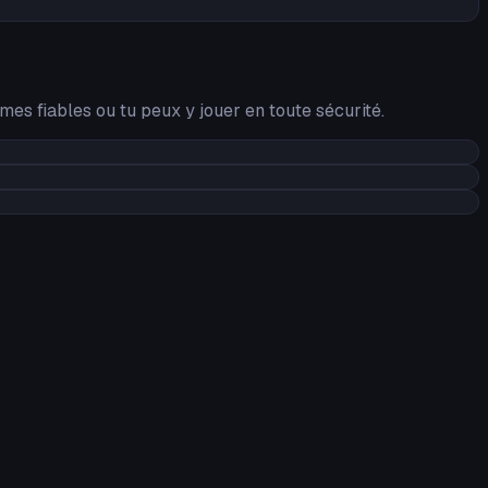
mes fiables ou tu peux y jouer en toute sécurité.