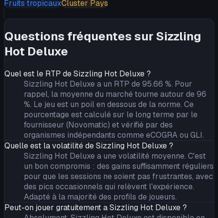
Fruits tropicaux
Cluster Pays
Questions fréquentes sur
Sizzling
Hot Deluxe
Quel est le RTP de Sizzling Hot Deluxe ?
Sizzling Hot Deluxe a un RTP de 95.66 %. Pour
rappel, la moyenne du marché tourne autour de 96
%. Le jeu est un poil en dessous de la norme. Ce
pourcentage est calculé sur le long terme par le
fournisseur (Novomatic) et vérifié par des
organismes indépendants comme eCOGRA ou GLI.
Quelle est la volatilité de Sizzling Hot Deluxe ?
Sizzling Hot Deluxe a une volatilité moyenne. C'est
un bon compromis : des gains suffisamment réguliers
pour que les sessions ne soient pas frustrantes, avec
des pics occasionnels qui relèvent l'expérience.
Adapté à la majorité des profils de joueurs.
Peut-on jouer gratuitement a Sizzling Hot Deluxe ?
Absolument. Sizzling Hot Deluxe est disponible en