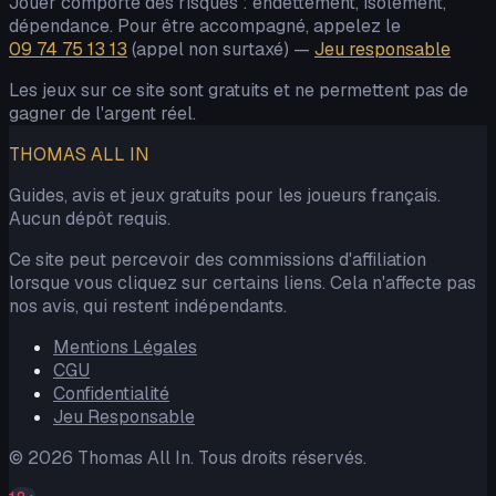
Jouer comporte des risques : endettement, isolement,
dépendance. Pour être accompagné, appelez le
09 74 75 13 13
(appel non surtaxé) —
Jeu responsable
Les jeux sur ce site sont gratuits et ne permettent pas de
gagner de l'argent réel.
THOMAS ALL IN
Guides, avis et jeux gratuits pour les joueurs français.
Aucun dépôt requis.
Ce site peut percevoir des commissions d'affiliation
lorsque vous cliquez sur certains liens. Cela n'affecte pas
nos avis, qui restent indépendants.
Mentions Légales
CGU
Confidentialité
Jeu Responsable
©
2026
Thomas All In. Tous droits réservés.