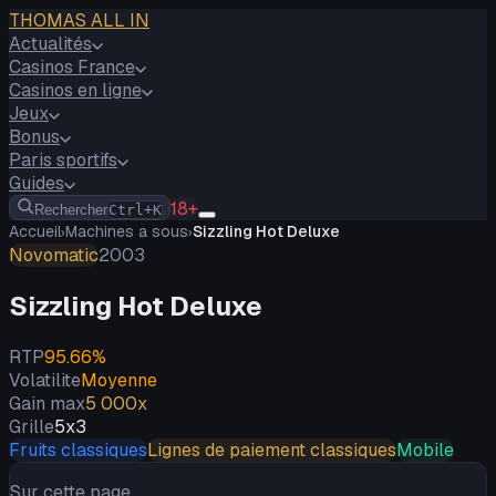
THOMAS ALL IN
Actualités
Casinos France
Casinos en ligne
Jeux
Bonus
Paris sportifs
Guides
18+
Rechercher
Ctrl+K
Accueil
Machines a sous
Sizzling Hot Deluxe
›
›
Novomatic
2003
Sizzling Hot Deluxe
RTP
95.66
%
Volatilite
Moyenne
Gain max
5 000x
Grille
5x3
Fruits classiques
Lignes de paiement classiques
Mobile
Sur cette page