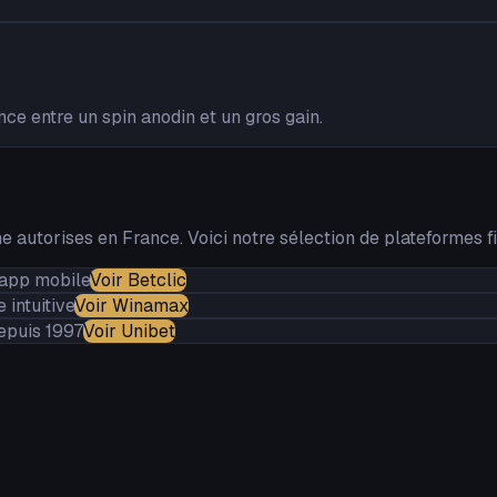
ce entre un spin anodin et un gros gain.
e autorises en France. Voici notre sélection de plateformes fi
 app mobile
Voir Betclic
 intuitive
Voir Winamax
epuis 1997
Voir Unibet