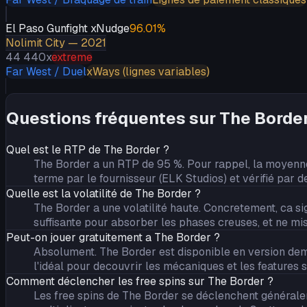
El Paso Gunfight xNudge
96.01
%
Nolimit City
—
2021
44 440x
extreme
Far West / Duel
xWays (lignes variables)
Questions fréquentes sur
The Borde
Quel est le RTP de The Border ?
The Border a un RTP de 95 %. Pour rappel, la moyenne 
terme par le fournisseur (ELK Studios) et vérifié p
Quelle est la volatilité de The Border ?
The Border a une volatilité haute. Concretement, ca si
suffisante pour absorber les phases creuses, et ne mis
Peut-on jouer gratuitement a The Border ?
Absolument. The Border est disponible en version demo 
l'idéal pour decouvrir les mécaniques et les features s
Comment déclencher les free spins sur The Border ?
Les free spins de The Border se déclenchent généralem