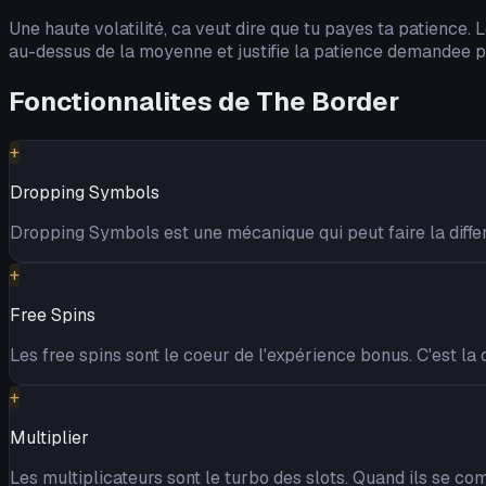
Une haute volatilité, ca veut dire que tu payes ta patience.
au-dessus de la moyenne et justifie la patience demandee par
Fonctionnalites de
The Border
+
Dropping Symbols
Dropping Symbols est une mécanique qui peut faire la differ
+
Free Spins
Les free spins sont le coeur de l'expérience bonus. C'est la q
+
Multiplier
Les multiplicateurs sont le turbo des slots. Quand ils se com