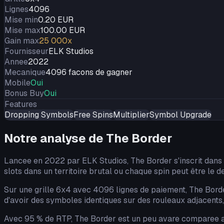
Lignes
4096
Mise min
0.20 EUR
Mise max
100.00 EUR
Gain max
25 000x
Fournisseur
ELK Studios
Annee
2022
Mecanique
4096 facons de gagner
Mobile
Oui
Bonus Buy
Oui
Features
Dropping Symbols
Free Spins
Multiplier
Symbol Upgrade
Notre analyse de
The Border
Lancee en 2022 par ELK Studios, The Border s'inscrit dans u
slots dans un territoire brutal ou chaque spin peut être le de
Sur une grille 6x4 avec 4096 lignes de paiement, The Borde
d'avoir des symboles identiques sur des rouleaux adjacents, p
Avec 95 % de RTP, The Border est un peu avare comparee a l