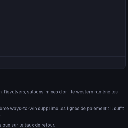
. Revolvers, saloons, mines d'or : le western ramène les
me ways-to-win supprime les lignes de paiement : il suffit
.
que sur le taux de retour.