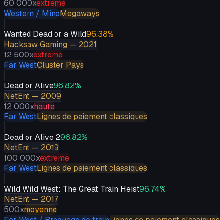
60 000x
extreme
Western / Mine
Megaways
Wanted Dead or a Wild
96.38
%
Hacksaw Gaming
—
2021
12 500x
extreme
Far West
Cluster Pays
Dead or Alive
96.82
%
NetEnt
—
2009
12 000x
haute
Far West
Lignes de paiement classiques
Dead or Alive 2
96.82
%
NetEnt
—
2019
100 000x
extreme
Far West
Lignes de paiement classiques
Wild Wild West: The Great Train Heist
96.74
%
NetEnt
—
2017
500x
moyenne
Far West / Braquage de train
Lignes de paiement classiques