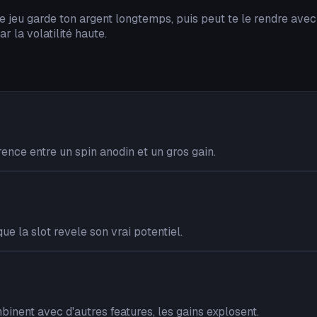
 Le jeu garde ton argent longtemps, puis peut te le rendre av
 la volatilité haute.
ence entre un spin anodin et un gros gain.
ue la slot revele son vrai potentiel.
binent avec d'autres features, les gains explosent.