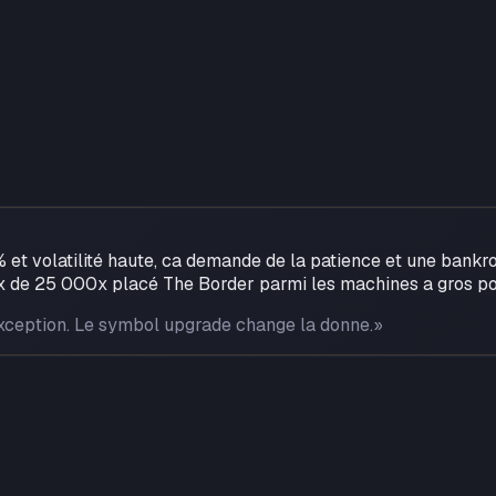
% et volatilité haute, ca demande de la patience et une bankr
ax de 25 000x placé The Border parmi les machines a gros pot
exception. Le symbol upgrade change la donne.
»