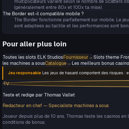
multiplicateurs varient selon le nombre de Scatters o
(généralement entre 80x et 100x ta mise).
The Border est-il compatible mobile ?
The Border fonctionne parfaitement sur mobile. Le j
sont adaptees au tactile et les performances sont b
Pour aller plus loin
Toutes les slots ELK Studios
Fournisseur
→
Slots theme Fron
les machines a sous
Catalogue
→
Les meilleurs bonus casin
Jeu responsable
Les jeux de hasard comportent des risques : end
TV
Teste et redige par Thomas Vallet
Redacteur en chef — Specialiste machines a sous
Joueur depuis plus de 10 ans, Thomas teste les casinos en lig
conditions de bonus.