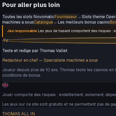
Pour aller plus loin
Toutes les slots Novomatic
Fournisseur
→
Slots theme Oper
machines a sous
Catalogue
→
Les meilleurs bonus casino
Bo
Jeu responsable
Les jeux de hasard comportent des risques : end
TV
Teste et redige par Thomas Vallet
Redacteur en chef — Specialiste machines a sous
Joueur depuis plus de 10 ans, Thomas teste les casinos en lig
conditions de bonus.
18+
Jouer comporte des risques : endettement, isolement, dép
Les jeux sur ce site sont gratuits et ne permettent pas de gag
THOMAS ALL IN