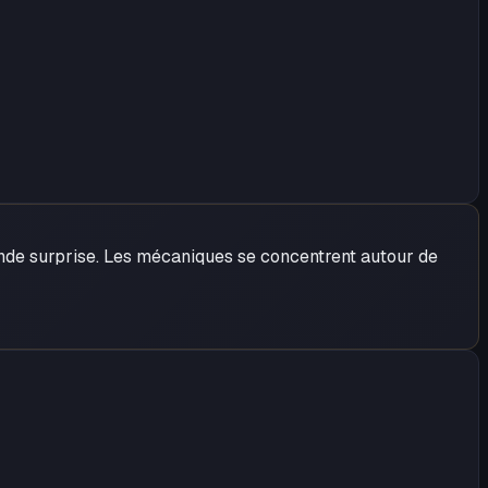
nde surprise. Les mécaniques se concentrent autour de