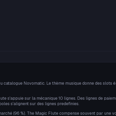
s du catalogue Novomatic. Le thème musique donne des slots é
lute s'appuie sur la mécanique 10 lignes. Des lignes de paie
les s'alignent sur des lignes predefinies.
arché (96 %). The Magic Flute compense souvent par une vola