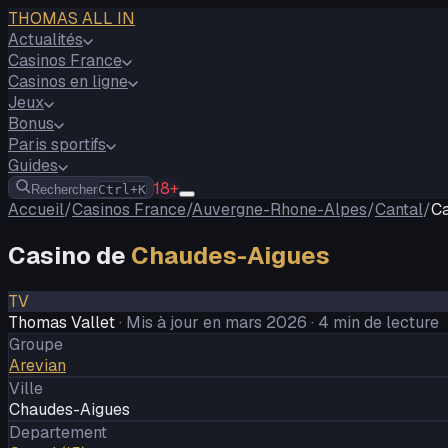
THOMAS ALL IN
Actualités
Casinos France
Casinos en ligne
Jeux
Bonus
Paris sportifs
Guides
18+
Rechercher
Ctrl+K
Accueil
/
Casinos France
/
Auvergne-Rhone-Alpes
/
Cantal
/
Ca
Casino de
Chaudes-Aigues
TV
Thomas Vallet
·
Mis à jour en mars 2026
·
4 min de lecture
Groupe
Arevian
Ville
Chaudes-Aigues
Departement