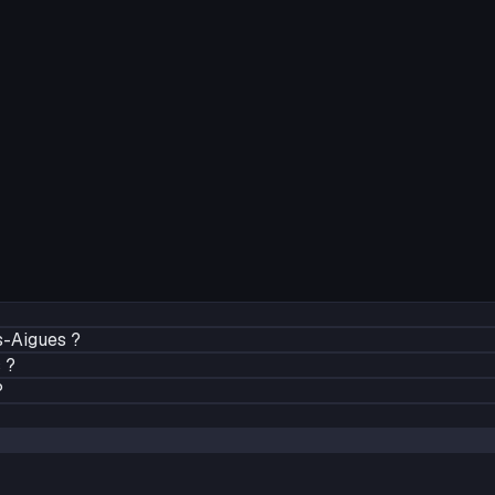
s-Aigues ?
 ?
?