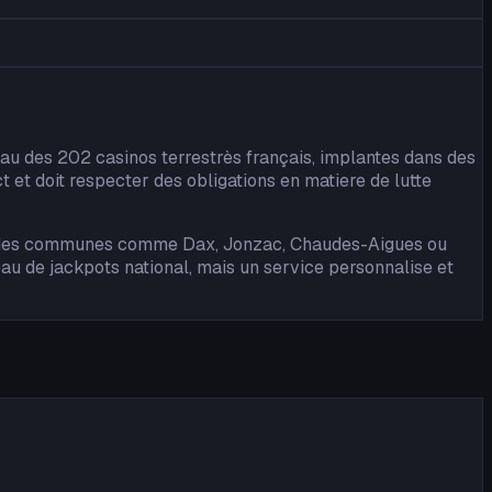
seau des 202 casinos terrestrès français, implantes dans des
t et doit respecter des obligations en matiere de lutte
ans des communes comme Dax, Jonzac, Chaudes-Aigues ou
au de jackpots national, mais un service personnalise et