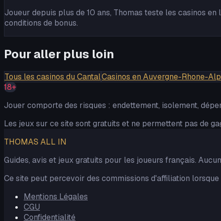
Joueur depuis plus de 10 ans, Thomas teste les casinos en lig
conditions de bonus.
Pour aller plus loin
Tous les casinos du Cantal
Casinos en Auvergne-Rhone-Al
18+
Jouer comporte des risques : endettement, isolement, dép
Les jeux sur ce site sont gratuits et ne permettent pas de gag
THOMAS ALL IN
Guides, avis et jeux gratuits pour les joueurs français. Aucu
Ce site peut percevoir des commissions d'affiliation lorsque 
Mentions Légales
CGU
Confidentialité