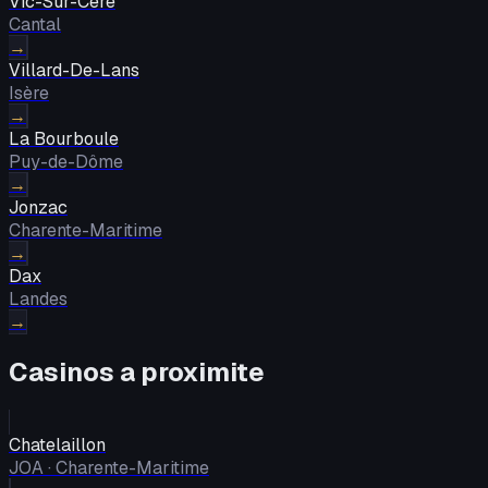
Vic-Sur-Cère
Cantal
→
Villard-De-Lans
Isère
→
La Bourboule
Puy-de-Dôme
→
Jonzac
Charente-Maritime
→
Dax
Landes
→
Casinos a proximite
Chatelaillon
JOA
·
Charente-Maritime