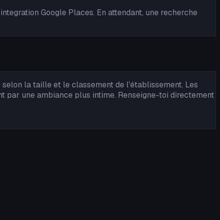
integration Google Places. En attendant, une recherche
 selon la taille et le classement de l'établissement. Les
t par une ambiance plus intime. Renseigne-toi directement