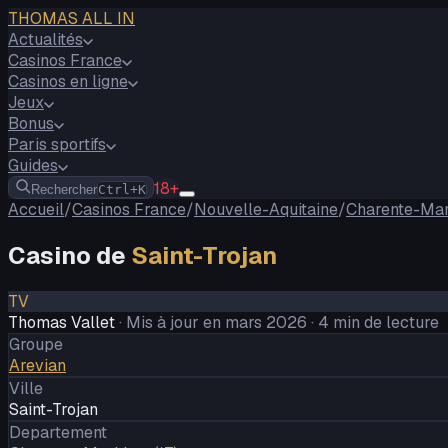
THOMAS ALL IN
Actualités
Casinos France
Casinos en ligne
Jeux
Bonus
Paris sportifs
Guides
18+
Rechercher
Ctrl+K
Accueil
/
Casinos France
/
Nouvelle-Aquitaine
/
Charente-Mar
Casino de
Saint-Trojan
TV
Thomas Vallet
·
Mis à jour en mars 2026
·
4 min de lecture
Groupe
Arevian
Ville
Saint-Trojan
Departement