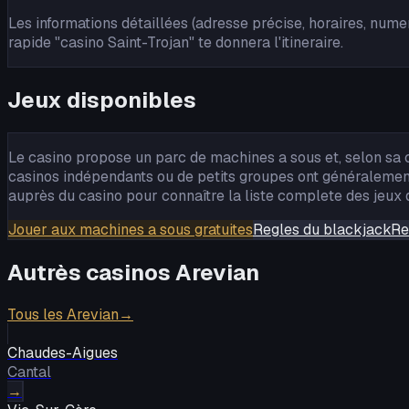
Les informations détaillées (adresse précise, horaires, nu
rapide "casino
Saint-Trojan
" te donnera l'itineraire.
Jeux disponibles
Le casino propose un parc de machines a sous et, selon sa cla
casinos indépendants ou de petits groupes ont généraleme
auprès du casino pour connaître la liste complete des jeux 
Jouer aux machines a sous gratuites
Regles du blackjack
Re
Autrès casinos
Arevian
Tous les
Arevian
→
Chaudes-Aigues
Cantal
→