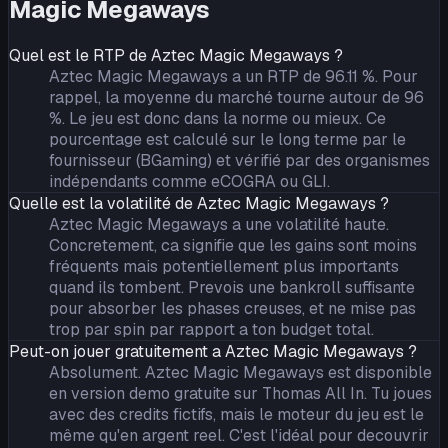
Magic Megaways
Quel est le RTP de Aztec Magic Megaways ?
Aztec Magic Megaways a un RTP de 96.11 %. Pour
rappel, la moyenne du marché tourne autour de 96
%. Le jeu est donc dans la norme ou mieux. Ce
pourcentage est calculé sur le long terme par le
fournisseur (BGaming) et vérifié par des organismes
indépendants comme eCOGRA ou GLI.
Quelle est la volatilité de Aztec Magic Megaways ?
Aztec Magic Megaways a une volatilité haute.
Concretement, ca signifie que les gains sont moins
fréquents mais potentiellement plus importants
quand ils tombent. Prevois une bankroll suffisante
pour absorber les phases creuses, et ne mise pas
trop par spin par rapport a ton budget total.
Peut-on jouer gratuitement a Aztec Magic Megaways ?
Absolument. Aztec Magic Megaways est disponible
en version demo gratuite sur Thomas All In. Tu joues
avec des credits fictifs, mais le moteur du jeu est le
même qu'en argent reel. C'est l'idéal pour decouvrir