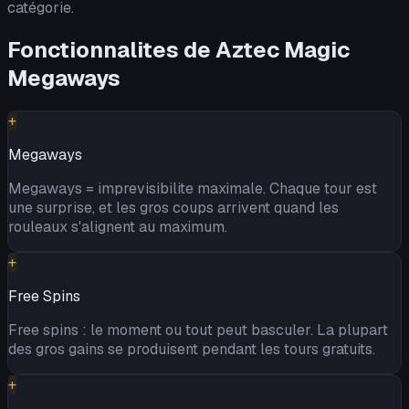
catégorie.
Fonctionnalites de
Aztec Magic
Megaways
+
Megaways
Megaways = imprevisibilite maximale. Chaque tour est
une surprise, et les gros coups arrivent quand les
rouleaux s'alignent au maximum.
+
Free Spins
Free spins : le moment ou tout peut basculer. La plupart
des gros gains se produisent pendant les tours gratuits.
+