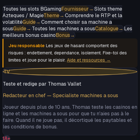
Toutes les slots BGaming
Fournisseur
→
Slots theme
Azteques / Magie
Theme
→
Comprendre le RTP et la
volatilité
Guide
→
Comment choisir sa machine a
sous
Guide
→
Toutes les machines a sous
Catalogue
→
Les
meilleurs bonus casino
Bonus
→
Jeu responsable
Les jeux de hasard comportent des
risques : endettement, dependance, isolement. Fixe-toi des
limites et joue pour le plaisir.
Aide et ressources →
TV
Teste et redige par Thomas Vallet
Redacteur en chef — Specialiste machines a sous
Joueur depuis plus de 10 ans, Thomas teste les casinos en
ligne et les machines a sous pour que tu n'aies pas à le
faire. Quand il ne joue pas, il décortiqué les paytables et
les conditions de bonus.
18+