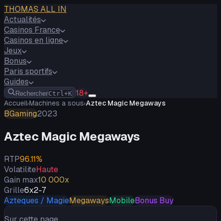
THOMAS ALL IN
Actualités
Casinos France
Casinos en ligne
Jeux
Bonus
Paris sportifs
Guides
18+
Rechercher
Ctrl+K
Accueil
Machines a sous
Aztec Magic Megaways
›
›
BGaming
2023
Aztec Magic Megaways
RTP
96.11
%
Volatilite
Haute
Gain max
10 000x
Grille
6x2-7
Azteques / Magie
Megaways
Mobile
Bonus Buy
Sur cette page